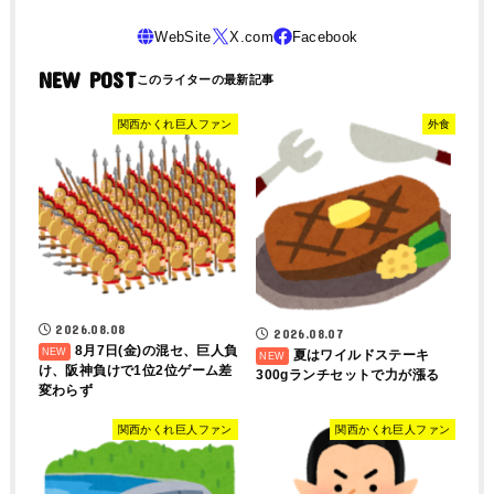
NEW POST
関西かくれ巨人ファン
外食
2026.08.08
2026.08.07
8月7日(金)の混セ、巨人負
夏はワイルドステーキ
け、阪神負けで1位2位ゲーム差
300gランチセットで力が漲る
変わらず
関西かくれ巨人ファン
関西かくれ巨人ファン