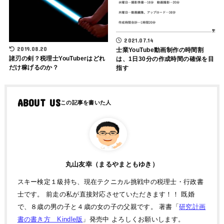
2021.07.14
2019.08.20
士業YouTube動画制作の時間割
諸刃の剣？税理士YouTuberはどれ
は、1日30分の作成時間の確保を目
だけ稼げるのか？
指す
ABOUT US
丸山友幸（まるやまともゆき）
スキー検定１級持ち、現在テクニカル挑戦中の税理士・行政書
士です。 前走の私が直接対応させていただきます！！ 既婚
で、８歳の男の子と４歳の女の子の父親です。 著書「
研究計画
書の書き方 Kindle版
」発売中 よろしくお願いします。