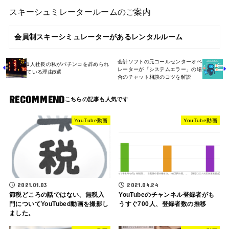
スキーシュミレータールームのご案内
会員制スキーシミュレーターがあるレンタルルーム
会計ソフトの元コールセンターオペ
1人社長の私がパチンコを辞められ
レーターが「システムエラー」の場
ている理由5選
合のチャット相談のコツを解説
RECOMMEND
YouTube動画
YouTube動画
2021.01.03
2021.04.24
節税どころの話ではない、無税入
YouTubeのチャンネル登録者がも
門についてYouTubed動画を撮影し
うすぐ700人、登録者数の推移
ました。