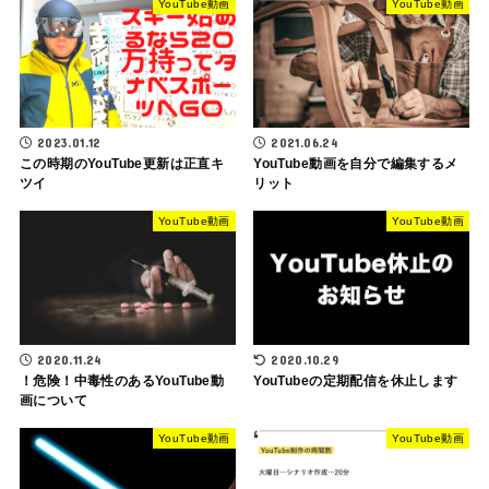
YouTube動画
YouTube動画
2023.01.12
2021.06.24
この時期のYouTube更新は正直キ
YouTube動画を自分で編集するメ
ツイ
リット
YouTube動画
YouTube動画
2020.11.24
2020.10.29
！危険！中毒性のあるYouTube動
YouTubeの定期配信を休止します
画について
YouTube動画
YouTube動画