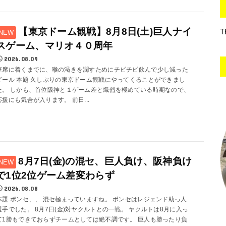
【東京ドーム観戦】8月8日(土)巨人ナイ
T
スゲーム、マリオ４０周年
2026.08.09
座席に着くまでに、喉の渇きを潤すためにチビチビ飲んで少し減った
ビール 本題 久しぶりの東京ドーム観戦にやってくることができまし
た。 しかも、首位阪神と１ゲーム差と熾烈を極めている時期なので、
応援にも気合が入ります。 前日...
8月7日(金)の混セ、巨人負け、阪神負け
で1位2位ゲーム差変わらず
2026.08.08
本題 ポンセ、、 混セ極まっていますね。 ポンセはレジェンド助っ人
選手でした。 8月7日(金)対ヤクルトとの一戦。 ヤクルトは8月に入っ
て1勝もできておらずチームとしては絶不調です。 巨人も勝ったり負