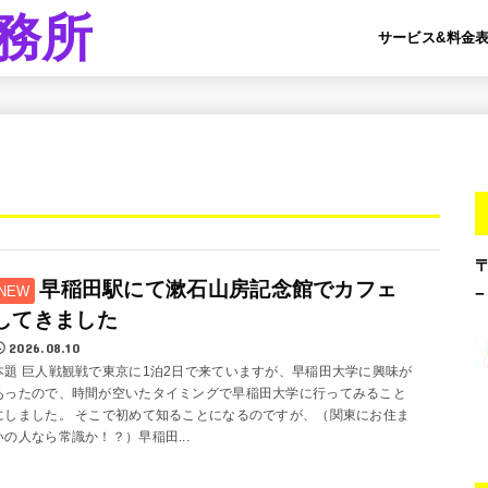
務所
サービス&料金
早稲田駅にて漱石山房記念館でカフェ
してきました
2026.08.10
本題 巨人戦観戦で東京に1泊2日で来ていますが、早稲田大学に興味が
あったので、時間が空いたタイミングで早稲田大学に行ってみること
にしました。 そこで初めて知ることになるのですが、（関東にお住ま
いの人なら常識か！？）早稲田...