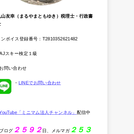
丸山友幸（まるやまともゆき）税理士・行政書
士
ンボイス登録番号：T2810352621482
SAJスキー検定１級
●お問い合わせ
・
LINEでお問い合わせ
YouTube「ミニマム法人チャンネル」
配信中
２５９２
２５３
●ブログ
日、メルマガ