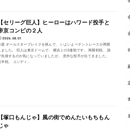
【セリーグ巨人】ヒーローはハワード投手と
帝京コンビの２人
2026.08.01
本題 オールスターブレイクを挟んで、 いよいよペナントレースが再開
しました。 巨人は東京ドームで、 横浜との3連戦です。 再開初戦、 誰
が先発するのか気になっていましたが、 意外な投手が出てきました。
前半戦、 コンディ...
【塚口もんじゃ】風の街でめんたいもちもん
じゃ