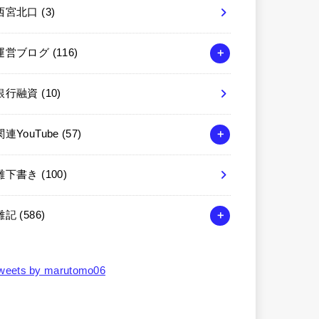
西宮北口
(3)
運営ブログ
(116)
銀行融資
(10)
関連YouTube
(57)
雑下書き
(100)
雑記
(586)
weets by marutomo06