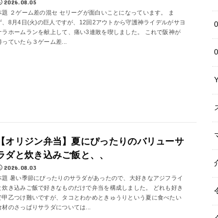
2026.08.05
本題 ２ゲーム差の混セ セリーグが面白いことになっています。 ま
ず、8月4日(火)の巨人ですが、12回2アウトから守護神ライデルがサヨ
ナラホームランを献上して、痛い3連敗を喫しました。 これで阪神が
勝っていたら３ゲーム差...
【オリジン弁当】夏にぴったりのバリューサ
ラダと炊き込みご飯と、、
2026.08.03
本題 暑い季節にぴったりのサラダがあったので、大好きなアジフライ
と炊き込みご飯で好きなものだけで弁当を構成しました。 どれも好き
で甲乙つけ難いですが、タコとわかめときゅうりという夏に食べたい
食材のさっぱりサラダについては...