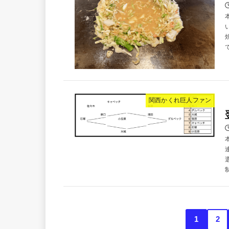
関西かくれ巨人ファン
1
2