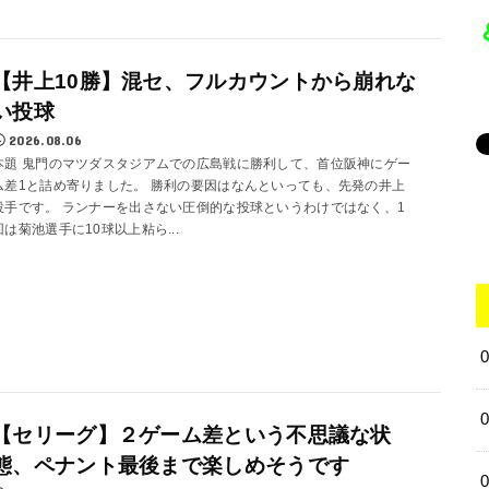
【井上10勝】混セ、フルカウントから崩れな
い投球
2026.08.06
本題 鬼門のマツダスタジアムでの広島戦に勝利して、首位阪神にゲー
ム差1と詰め寄りました。 勝利の要因はなんといっても、先発の井上
投手です。 ランナーを出さない圧倒的な投球というわけではなく、1
回は菊池選手に10球以上粘ら...
【セリーグ】２ゲーム差という不思議な状
態、ペナント最後まで楽しめそうです