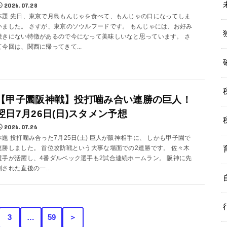
2026.07.28
本題 先日、東京で月島もんじゃを食べて、もんじゃの口になってしま
いました。 さすが、東京のソウルフードです。 もんじゃには、お好み
焼きにない特徴があるので今になって美味しいなと思っています。 さ
て今回は、関西に帰ってきて...
【甲子園阪神戦】投打噛み合い連勝の巨人！
翌日7月26日(日)スタメン予想
2026.07.26
本題 投打噛み合った7月25日(土) 巨人が阪神相手に、 しかも甲子園で
連勝しました。 首位攻防戦という大事な場面での2連勝です。 佐々木
選手が活躍し、4番ダルベック選手も2試合連続ホームラン。 阪神に先
制された直後の一...
3
…
59
＞