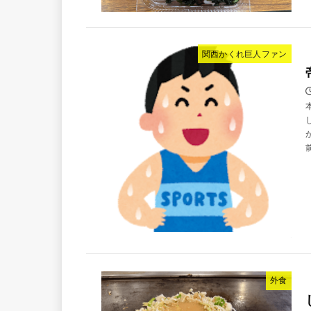
関西かくれ巨人ファン
外食