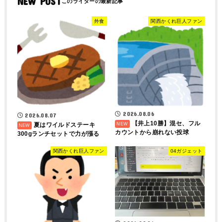
NEW POST
外食
関西かくれ巨人ファン
2026.08.06
2026.08.07
【井上10勝】混セ、フル
夏はワイルドステーキ
カウントから崩れない投球
300gランチセットで力が漲る
関西かくれ巨人ファン
04ガジェット