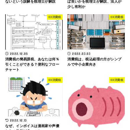
ないという誤解を税理士が解説
ば良いかを税理士が解説、法人が
少し有利か
03消費税
03消費税
2022.12.05
2022.03.03
消費税の簡易課税、あなたは何％
消費税は、税込経理の方がシンプ
引くことができる？便利なフロー
ルで中小企業向き
チャート
03消費税
03消費税
2022.12.13
なぜ、インボイスは漫画家や声優