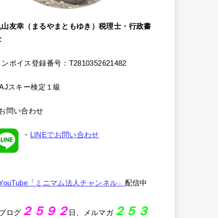
丸山友幸（まるやまともゆき）税理士・行政書
士
ンボイス登録番号：T2810352621482
SAJスキー検定１級
●お問い合わせ
・
LINEでお問い合わせ
YouTube「ミニマム法人チャンネル」
配信中
２５９２
２５３
●ブログ
日、メルマガ