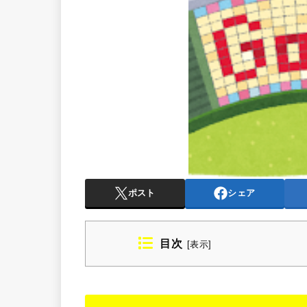
ポスト
シェア
目次
[
表示
]