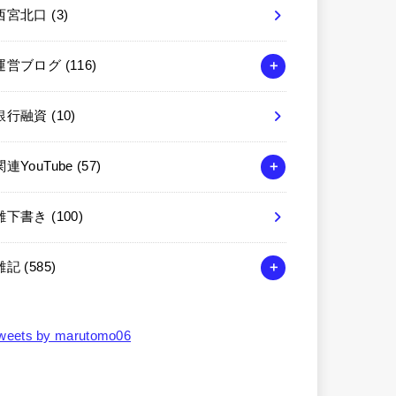
西宮北口
(3)
運営ブログ
(116)
銀行融資
(10)
関連YouTube
(57)
雑下書き
(100)
雑記
(585)
weets by marutomo06