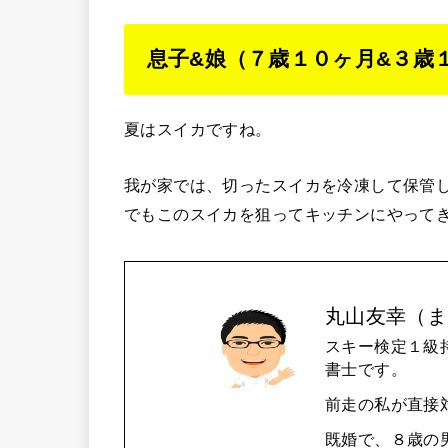
息子&娘（７歳１０ヶ月&３歳
夏はスイカですね。
我が家では、切ったスイカを冷凍して保管
でもこのスイカを狙ってキッチンにやって
丸山友幸（ま
スキー検定１級
書士です。
前走の私が直接
既婚で、８歳の