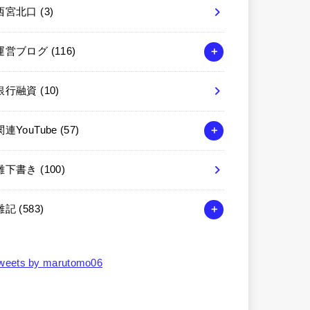
西宮北口
(3)
運営ブログ
(116)
銀行融資
(10)
関連YouTube
(57)
雑下書き
(100)
雑記
(583)
weets by marutomo06