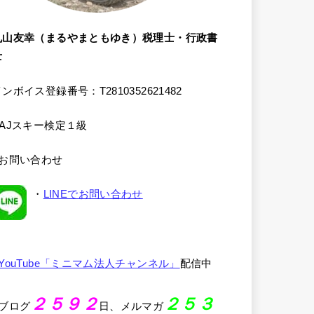
丸山友幸（まるやまともゆき）税理士・行政書
士
ンボイス登録番号：T2810352621482
SAJスキー検定１級
●お問い合わせ
・
LINEでお問い合わせ
YouTube「ミニマム法人チャンネル」
配信中
２５９２
２５３
●ブログ
日、メルマガ