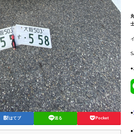
イ
●
はてブ
送る
Pocket