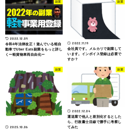
副業
副業
2022.12.09
2022.11.19
令和4年法律改正！遊んでいる軽自
会社員です。メルカリで副業して
動車でUber Eats副業をもっと詳し
います。インボイス登録は必要で
くー軽貨物車両自由化ー
すか？
副業
副業
2022.12.04
運送業で他人と差別化するとした
ら、行政書士目線で勝手に考察し
2025.10.06
てみた