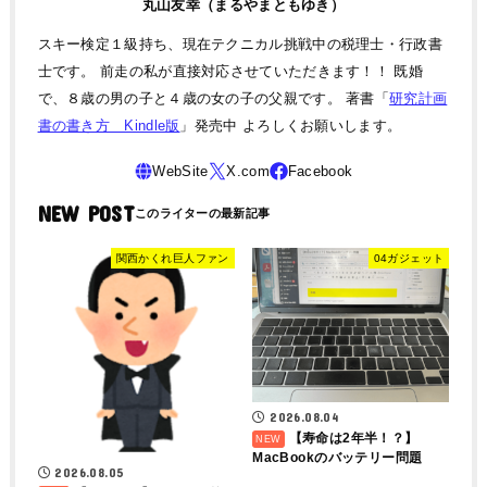
丸山友幸（まるやまともゆき）
スキー検定１級持ち、現在テクニカル挑戦中の税理士・行政書
士です。 前走の私が直接対応させていただきます！！ 既婚
で、８歳の男の子と４歳の女の子の父親です。 著書「
研究計画
書の書き方 Kindle版
」発売中 よろしくお願いします。
NEW POST
関西かくれ巨人ファン
04ガジェット
2026.08.04
【寿命は2年半！？】
MacBookのバッテリー問題
2026.08.05