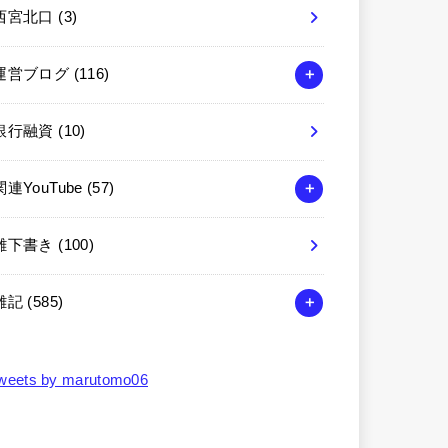
西宮北口
(3)
運営ブログ
(116)
銀行融資
(10)
関連YouTube
(57)
雑下書き
(100)
雑記
(585)
weets by marutomo06