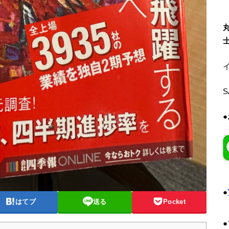
イ
●
はてブ
送る
Pocket