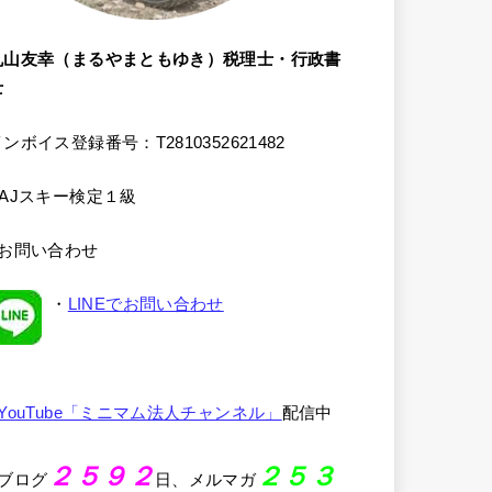
丸山友幸（まるやまともゆき）税理士・行政書
士
ンボイス登録番号：T2810352621482
SAJスキー検定１級
●お問い合わせ
・
LINEでお問い合わせ
YouTube「ミニマム法人チャンネル」
配信中
２５９２
２５３
●ブログ
日、メルマガ