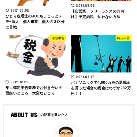
2021.03.02
2021.03.02
【自営業、フリーランスの方向
ひとり税理士のJDLちょこっとメ
け】予定納税、払わない方法
モ−法人、個人事業、個人の３区分
に苦戦
確定申告
確定申告
2021.05.17
2021.12.22
パナソニックで4,000万円の退職金
年１確定申告業務でお付き合いの
を貰った場合の税金はわずか282万
面白いところ、大変なところ
円！！
ABOUT US