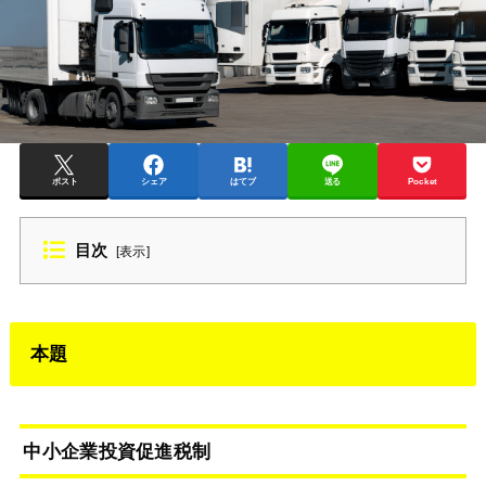
ポスト
シェア
はてブ
送る
Pocket
目次
[
表示
]
本題
中小企業投資促進税制