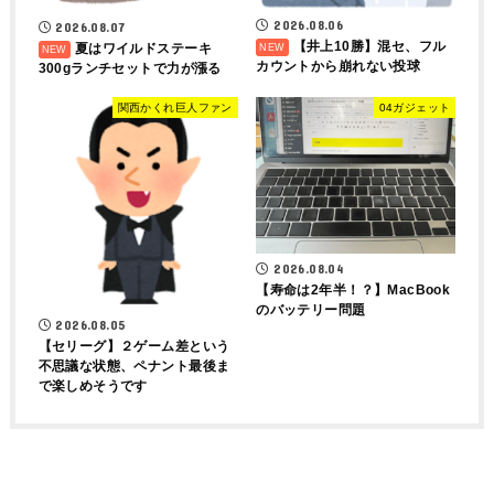
2026.08.06
2026.08.07
【井上10勝】混セ、フル
夏はワイルドステーキ
カウントから崩れない投球
300gランチセットで力が漲る
関西かくれ巨人ファン
04ガジェット
2026.08.04
【寿命は2年半！？】MacBook
のバッテリー問題
2026.08.05
【セリーグ】２ゲーム差という
不思議な状態、ペナント最後ま
で楽しめそうです