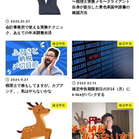
〜税理士実務メモ〜クライアント
自身が提出した青色承認申請書の
確認方法
2026.03.07
会計事務所で使える実務テクニッ
ク、あえての年末調整未済
確定申告
確定申告
2024.11.27
2022.03.14
税理士で株もしてますが。カブア
確定申告期限前日の3/14（月）に
ンド、、私はやらないかな
e-taxがパンクする
確定申告
確定申告