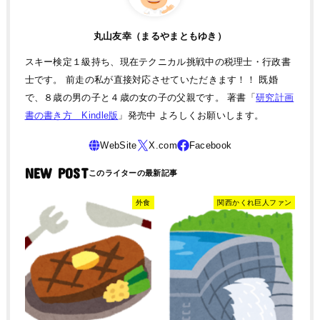
丸山友幸（まるやまともゆき）
スキー検定１級持ち、現在テクニカル挑戦中の税理士・行政書
士です。 前走の私が直接対応させていただきます！！ 既婚
で、８歳の男の子と４歳の女の子の父親です。 著書「
研究計画
書の書き方 Kindle版
」発売中 よろしくお願いします。
NEW POST
外食
関西かくれ巨人ファン