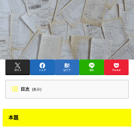
ポスト
シェア
はてブ
送る
Pocket
目次
[
表示
]
本題