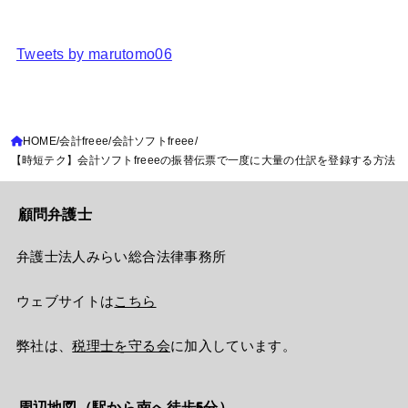
Tweets by marutomo06
HOME
会計freee
会計ソフトfreee
【時短テク】会計ソフトfreeeの振替伝票で一度に大量の仕訳を登録する方法
顧問弁護士
弁護士法人みらい総合法律事務所
ウェブサイトは
こちら
弊社は、
税理士を守る会
に加入しています。
周辺地図（駅から南へ徒歩5分）