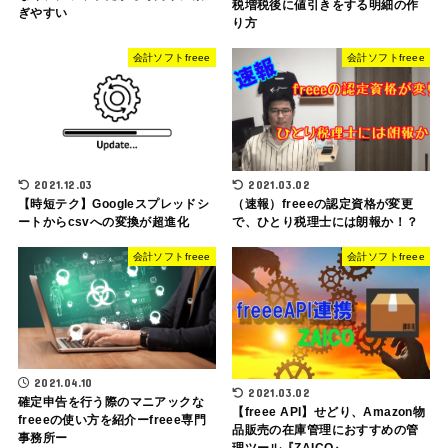
税増税後に値引きをする明細の作
ぎやすい
り方
会計ソフトfreee
会計ソフトfreee
2021.12.03
2021.03.02
【時短テク】Googleスプレッドシ
（速報）freeeの認定資格が変更
ートからcsvへの変換が超進化
で、ひとり税理士には朗報か！？
会計ソフトfreee
会計ソフトfreee
2021.04.10
2021.03.02
確定申告を行う際のマニアックな
【freee API】せどり、Amazon物
freeeの使い方を紹介ーfreee専門
品販売の在庫管理におすすめの管
事務所ー
理ツール『ZAICO』