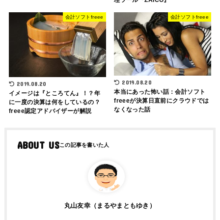
会計ソフトfreee
会計ソフトfreee
2019.08.20
2019.08.20
本当にあった怖い話：会計ソフト
イメージは『ところてん』！？年
freeeが決算日直前にクラウドでは
に一度の決算は何をしているの？
なくなった話
freee認定アドバイザーが解説
ABOUT US
丸山友幸（まるやまともゆき）