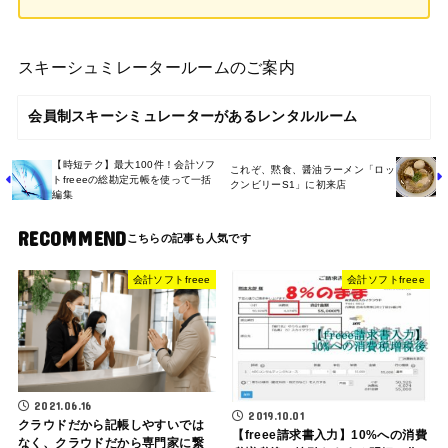
スキーシュミレータールームのご案内
会員制スキーシミュレーターがあるレンタルルーム
【時短テク】最大100件！会計ソフ
これぞ、黙食、醤油ラーメン「ロッ
トfreeeの総勘定元帳を使って一括
クンビリーS1」に初来店
編集
RECOMMEND
会計ソフトfreee
会計ソフトfreee
2021.06.16
2019.10.01
クラウドだから記帳しやすいでは
【freee請求書入力】10%への消費
なく、クラウドだから専門家に繋