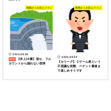
関西かくれ巨人ファン
関西かくれ巨人ファン
2026.08.06
2026.08.05
【井上10勝】混セ、フル
【セリーグ】２ゲーム差という
カウントから崩れない投球
不思議な状態、ペナント最後ま
で楽しめそうです