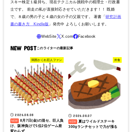
スキー検定１級持ち、現在テクニカル挑戦中の税理士・行政書
士です。 前走の私が直接対応させていただきます！！ 既婚
で、８歳の男の子と４歳の女の子の父親です。 著書「
研究計画
書の書き方 Kindle版
」発売中 よろしくお願いします。
NEW POST
関西かくれ巨人ファン
外食
2026.08.08
2026.08.07
8月7日(金)の混セ、巨人負
夏はワイルドステーキ
け、阪神負けで1位2位ゲーム差
300gランチセットで力が漲る
変わらず