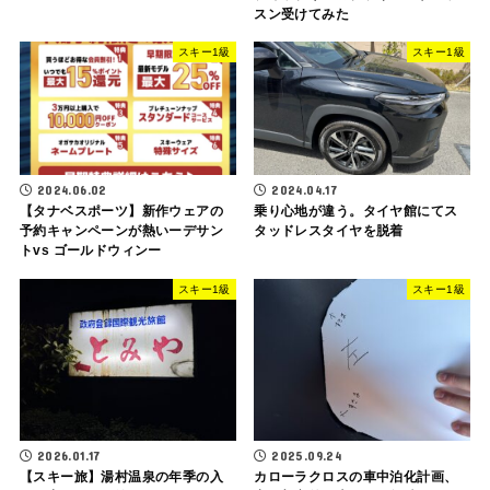
スン受けてみた
スキー1級
スキー1級
2024.06.02
2024.04.17
【タナベスポーツ】新作ウェアの
乗り心地が違う。タイヤ館にてス
予約キャンペーンが熱いーデサン
タッドレスタイヤを脱着
トvs ゴールドウィンー
スキー1級
スキー1級
2026.01.17
2025.09.24
【スキー旅】湯村温泉の年季の入
カローラクロスの車中泊化計画、