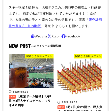
スキー検定１級持ち、現在テクニカル挑戦中の税理士・行政書
士です。 前走の私が直接対応させていただきます！！ 既婚
で、８歳の男の子と４歳の女の子の父親です。 著書「
研究計画
書の書き方 Kindle版
」発売中 よろしくお願いします。
NEW POST
関西かくれ巨人ファン
関西かくれ巨人ファン
2026.08.09
【東京ドーム観戦】8月8
日(土)巨人ナイスゲーム、マリ
2026.08.08
オ４０周年
8月7日(金)の混セ、巨人負