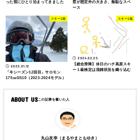
った宿にひとり泊まってきました
窓が想定外の大きさ、無駄なスペ
ース
スキー1級
スキー1級
2024.02.25
【総合滑降】休日のハチ高原スキ
2025.01.12
ー１級検定は混雑状況を織り込む
「今シーズン12回目」サロモン
175㎝GS10（2023-2024モデル）
ABOUT US
丸山友幸（まるやまともゆき）