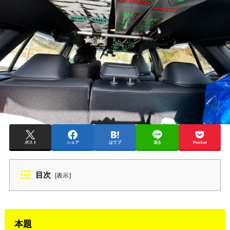
ポスト
シェア
はてブ
送る
Pocket
目次
[
表示
]
本題