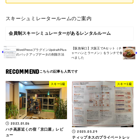
スキーシュミレータールームのご案内
会員制スキーシミュレーターがあるレンタルルーム
【阪急塚口】大阪王でAセット（チ
WordPressプラグインUpdraftPlus
ャーハンとラーメン）をランチで食
のバックアップデータの削除方法
べました
RECOMMEND
スキー1級
スキー1級
2023.01.06
ハチ高原近くの宿「京口屋」レビ
2025.05.29
ュー
ティップネスのプライベートレッ