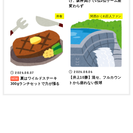
け、阪神負けで1位2位ゲーム差
変わらず
外食
関西かくれ巨人ファン
2026.08.06
2026.08.07
【井上10勝】混セ、フルカウン
夏はワイルドステーキ
トから崩れない投球
300gランチセットで力が漲る