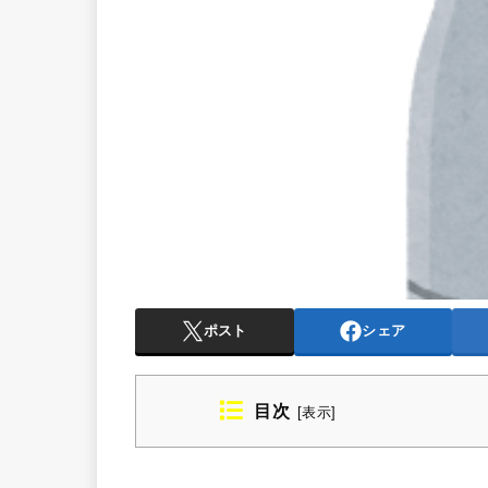
ポスト
シェア
目次
[
表示
]