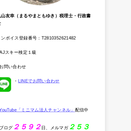
丸山友幸（まるやまともゆき）税理士・行政書
士
ンボイス登録番号：T2810352621482
SAJスキー検定１級
●お問い合わせ
・
LINEでお問い合わせ
YouTube「ミニマム法人チャンネル」
配信中
２５９２
２５３
●ブログ
日、メルマガ