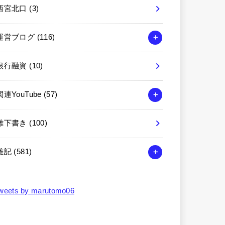
西宮北口
(3)
運営ブログ
(116)
銀行融資
(10)
関連YouTube
(57)
雑下書き
(100)
雑記
(581)
weets by marutomo06