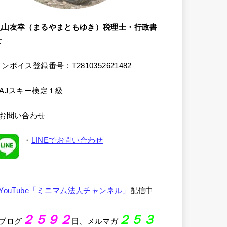
丸山友幸（まるやまともゆき）税理士・行政書
士
ンボイス登録番号：T2810352621482
SAJスキー検定１級
●お問い合わせ
・
LINEでお問い合わせ
YouTube「ミニマム法人チャンネル」
配信中
２５９２
２５３
●ブログ
日、メルマガ