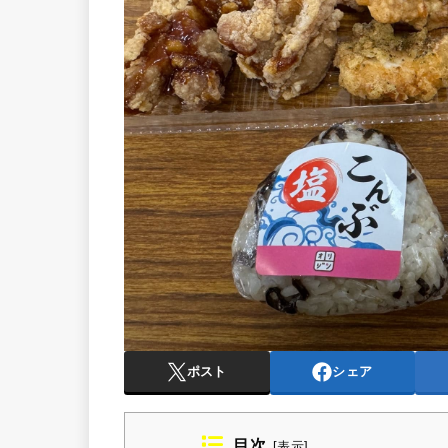
ポスト
シェア
目次
[
表示
]