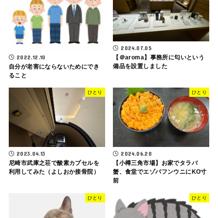
2024.07.05
2022.12.10
【＠aroma】事務所に匂いという
備品を設置しました
自分が老害にならないためにでき
ること
ひとり
ひとり
2023.04.13
2024.06.20
尼崎市武庫之荘で酸素カプセルを
【小樽三角市場】お家でタラバ
利用してみた（よしおか接骨院）
蟹、食堂でエゾバフンウニにKO寸
前
ひとり
ひとり