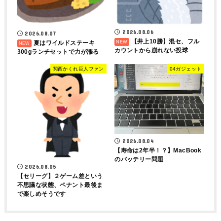
2026.08.06
2026.08.07
【井上10勝】混セ、フル
夏はワイルドステーキ
カウントから崩れない投球
300gランチセットで力が漲る
関西かくれ巨人ファン
04ガジェット
2026.08.04
【寿命は2年半！？】MacBook
のバッテリー問題
2026.08.05
【セリーグ】２ゲーム差という
不思議な状態、ペナント最後ま
で楽しめそうです