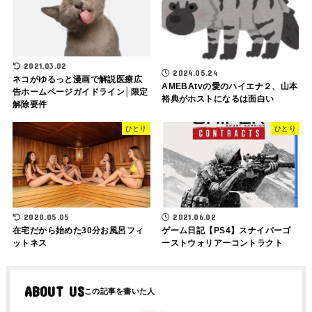
2021.03.02
2024.05.24
ネコがゆるっと漫画で解説医療広
AMEBAtvの愛のハイエナ２、山本
告ホームページガイドライン│限定
裕典がホストになるは面白い
解除要件
ひとり
ひとり
2020.05.05
2021.06.02
在宅だから始めた30分お風呂フィ
ゲーム日記【PS4】スナイパーゴ
ットネス
ーストウォリアーコントラクト
ABOUT US