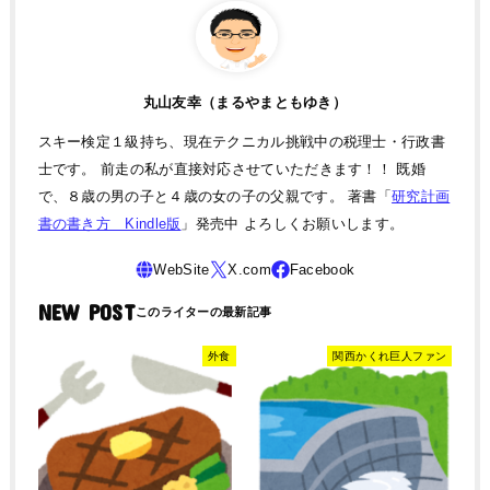
丸山友幸（まるやまともゆき）
スキー検定１級持ち、現在テクニカル挑戦中の税理士・行政書
士です。 前走の私が直接対応させていただきます！！ 既婚
で、８歳の男の子と４歳の女の子の父親です。 著書「
研究計画
書の書き方 Kindle版
」発売中 よろしくお願いします。
NEW POST
外食
関西かくれ巨人ファン