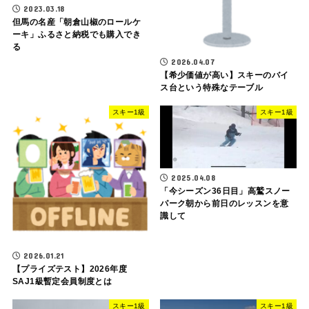
2023.03.18
但馬の名産「朝倉山椒のロールケ
ーキ」ふるさと納税でも購入でき
る
2026.04.07
【希少価値が高い】スキーのバイ
ス台という特殊なテーブル
スキー1級
スキー1級
2025.04.08
「今シーズン36日目」高鷲スノー
パーク朝から前日のレッスンを意
識して
2026.01.21
【プライズテスト】2026年度
SAJ1級暫定会員制度とは
スキー1級
スキー1級