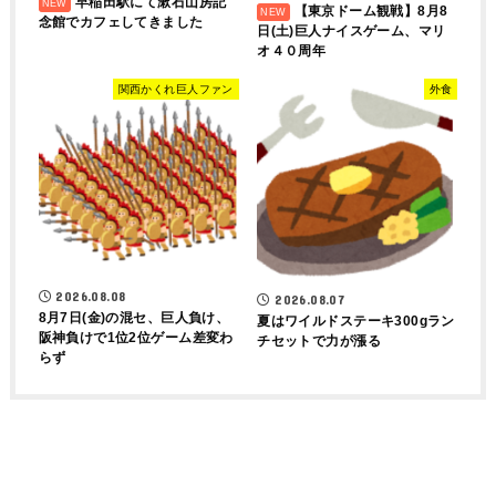
早稲田駅にて漱石山房記
【東京ドーム観戦】8月8
念館でカフェしてきました
日(土)巨人ナイスゲーム、マリ
オ４０周年
関西かくれ巨人ファン
外食
2026.08.08
2026.08.07
8月7日(金)の混セ、巨人負け、
夏はワイルドステーキ300gラン
阪神負けで1位2位ゲーム差変わ
チセットで力が漲る
らず