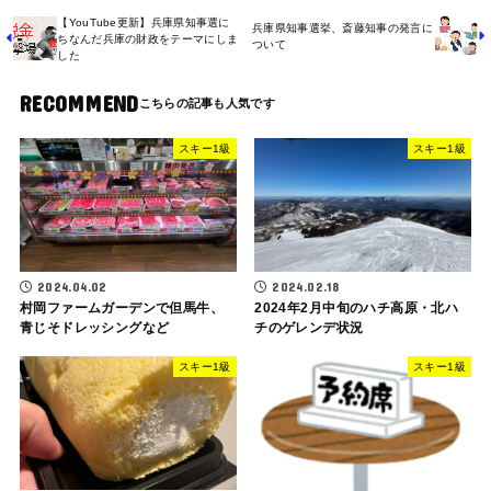
【YouTube更新】兵庫県知事選に
兵庫県知事選挙、斎藤知事の発言に
ちなんだ兵庫の財政をテーマにしま
ついて
した
RECOMMEND
スキー1級
スキー1級
2024.04.02
2024.02.18
村岡ファームガーデンで但馬牛、
2024年2月中旬のハチ高原・北ハ
青じそドレッシングなど
チのゲレンデ状況
スキー1級
スキー1級