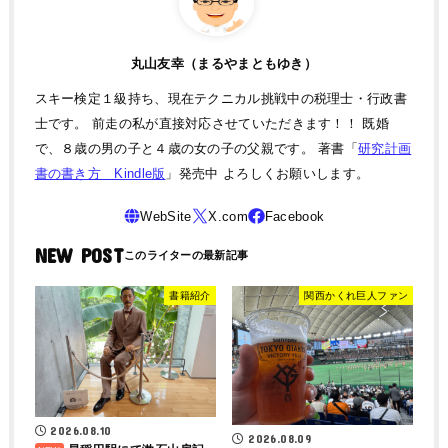
丸山友幸（まるやまともゆき）
スキー検定１級持ち、現在テクニカル挑戦中の税理士・行政書
士です。 前走の私が直接対応させていただきます！！ 既婚
で、８歳の男の子と４歳の女の子の父親です。 著書「
研究計画
書の書き方 Kindle版
」発売中 よろしくお願いします。
NEW POST
書籍紹介
関西かくれ巨人ファン
2026.08.10
2026.08.09