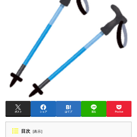
ポスト
シェア
はてブ
送る
Pocket
目次
[
表示
]