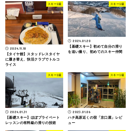
スキー1級
スキー1級
2024.01.20
【基礎スキー】初めて自分の滑り
2024.11.18
を追い撮り、初めてのスキー仲間
【タイヤ館】スタッドレスタイヤ
に履き替え、快活クラブでトルコ
ライス
スキー1級
スキー1級
2024.01.31
2023.01.06
【基礎スキー】ほぼプライベート
ハチ高原近くの宿「京口屋」レビ
レッスンの有料級の滑りの技術
ュー