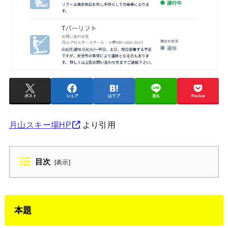
ポスト
シェア
はてブ
送る
Pocket
月山スキー場HP
より引用
目次
[
表示
]
本題