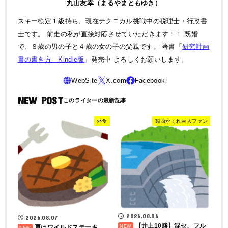
丸山友幸（まるやまともゆき）
スキー検定１級持ち、現在テクニカル挑戦中の税理士・行政書
士です。 前走の私が直接対応させていただきます！！ 既婚
で、８歳の男の子と４歳の女の子の父親です。 著書「
研究計画
書の書き方 Kindle版
」発売中 よろしくお願いします。
NEW POST
外食
関西かくれ巨人ファン
2026.08.06
2026.08.07
【井上10勝】混セ、フル
夏はワイルドステーキ