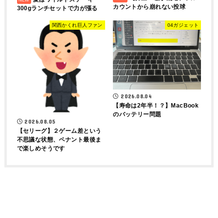
カウントから崩れない投球
300gランチセットで力が漲る
関西かくれ巨人ファン
04ガジェット
2026.08.04
【寿命は2年半！？】MacBook
のバッテリー問題
2026.08.05
【セリーグ】２ゲーム差という
不思議な状態、ペナント最後ま
で楽しめそうです