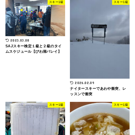
スキー1級
スキー1級
2023.03.08
SAJスキー検定１級と２級のタイ
ムスケジュール【びわ湖バレイ】
2026.02.09
ナイタースキーであわや衝突、レ
ッスンで衝突
スキー1級
スキー1級