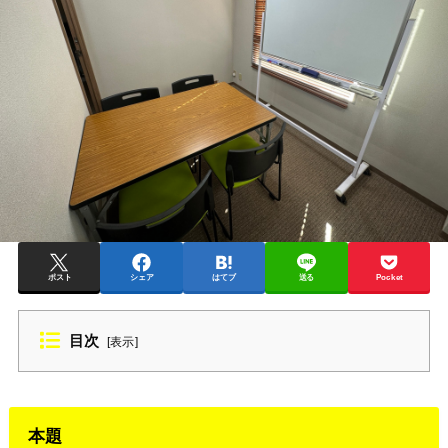
ポスト
シェア
はてブ
送る
Pocket
目次
[
表示
]
本題