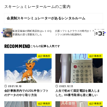
スキーシュミレータールームのご案内
会員制スキーシミュレーターがあるレンタルルーム
阪急宝塚線の岡町商店街はレトロな
介護ソフトもクラウドの時代か！？
雰囲気の漂う雰囲気でした
ソフト195件の戦国時代
RECOMMEND
会計事務所
会計事務所
2021.10.10
2023.12.13
会計事務所内でのJDL申告ソフト
人生で初めて固定電話を購入しま
のデータのやり取り方法
した。06番号取得も逆に難しい
会計事務所
会計事務所