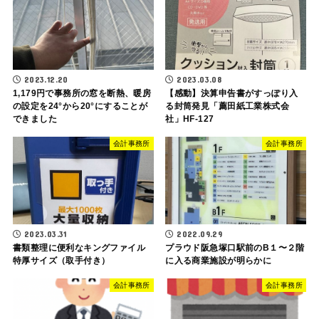
2023.12.20
2023.03.08
1,179円で事務所の窓を断熱、暖房
【感動】決算申告書がすっぽり入
の設定を24°から20°にすることが
る封筒発見「薦田紙工業株式会
できました
社」HF-127
会計事務所
会計事務所
2023.03.31
2022.09.29
書類整理に便利なキングファイル
プラウド阪急塚口駅前のB１〜２階
特厚サイズ（取手付き）
に入る商業施設が明らかに
会計事務所
会計事務所