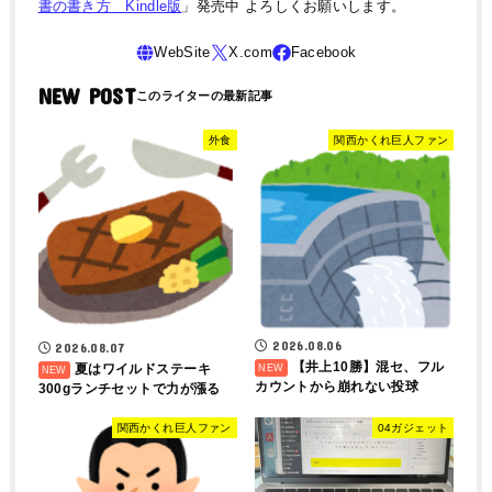
書の書き方 Kindle版
」発売中 よろしくお願いします。
NEW POST
外食
関西かくれ巨人ファン
2026.08.06
2026.08.07
【井上10勝】混セ、フル
夏はワイルドステーキ
カウントから崩れない投球
300gランチセットで力が漲る
関西かくれ巨人ファン
04ガジェット