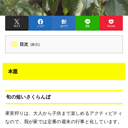
ポスト
シェア
はてブ
送る
Pocket
目次
[
表示
]
本題
旬の短いさくらんぼ
果実狩りは、大人から子供まで楽しめるアクティビティ
なので、我が家では定番の週末の行事と化しています。