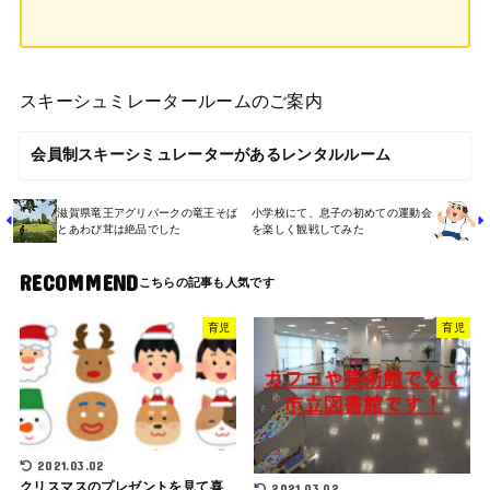
スキーシュミレータールームのご案内
会員制スキーシミュレーターがあるレンタルルーム
滋賀県竜王アグリパークの竜王そば
小学校にて、息子の初めての運動会
とあわび茸は絶品でした
を楽しく観戦してみた
RECOMMEND
育児
育児
2021.03.02
クリスマスのプレゼントを見て喜
2021.03.02