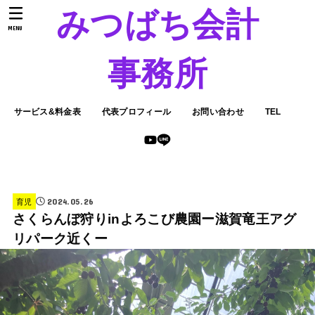
みつばち会計
MENU
事務所
サービス&料金表
代表プロフィール
お問い合わせ
TEL
2024.05.26
育児
さくらんぼ狩りinよろこび農園ー滋賀竜王アグ
リパーク近くー