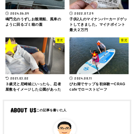
2024.06.09
2022.07.29
鳴門北のうずしお観潮船、風車の
子供2人のマイナンバーカードゲッ
ように回るゴミ箱の蓋
トしてきました。マイナポイント
最大２万円
育児
育児
2021.03.02
2024.08.11
３歳児と尼崎城にいったら、忍者
びわ湖でサップを初体験ーCRAG
屋敷をイメージした公園があった
cafeでローストビーフ
ABOUT US