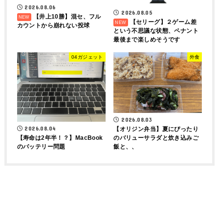
2026.08.06
2026.08.05
【井上10勝】混セ、フル
【セリーグ】２ゲーム差
カウントから崩れない投球
という不思議な状態、ペナント
最後まで楽しめそうです
04ガジェット
外食
2026.08.03
2026.08.04
【オリジン弁当】夏にぴったり
【寿命は2年半！？】MacBook
のバリューサラダと炊き込みご
のバッテリー問題
飯と、、