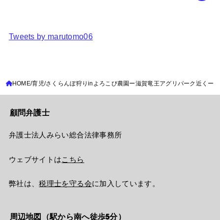
Tweets by marutomo06
HOME
育児
さくらんぼ狩りinよろこび農園ー滋賀竜王アグリパーク近くー
顧問弁護士
弁護士法人みらい総合法律事務所
ウェブサイトは
こちら
弊社は、
税理士を守る会
に加入しています。
周辺地図（駅から南へ徒歩5分）