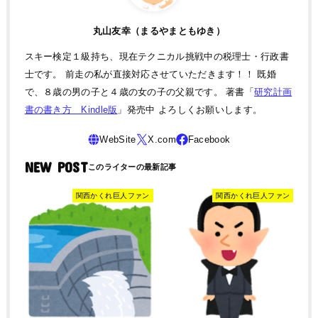
丸山友幸（まるやまともゆき）
スキー検定１級持ち、現在テクニカル挑戦中の税理士・行政書
士です。 前走の私が直接対応させていただきます！！ 既婚
で、８歳の男の子と４歳の女の子の父親です。 著書「
研究計画
書の書き方 Kindle版
」発売中 よろしくお願いします。
NEW POST
関西かくれ巨人ファン
関西かくれ巨人ファン