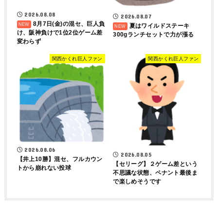
2026.08.08
2026.08.07
8月7日(金)の混セ、巨人負
夏はワイルドステーキ
け、阪神負けで1位2位ゲーム差
300gランチセットで力が漲る
変わらず
関西かくれ巨人ファン
関西かくれ巨人ファン
2026.08.06
2026.08.05
【井上10勝】混セ、フルカウン
【セリーグ】２ゲーム差という
トから崩れない投球
不思議な状態、ペナント最後ま
で楽しめそうです