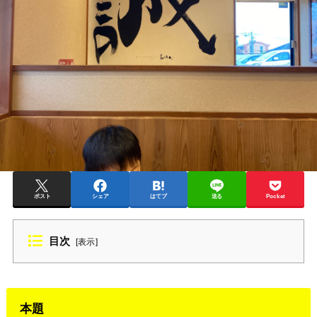
ポスト
シェア
はてブ
送る
Pocket
目次
[
表示
]
本題