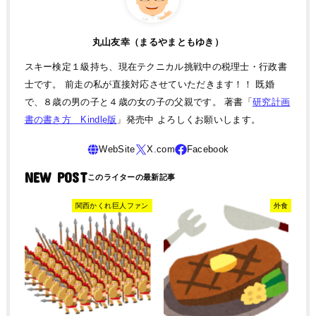
丸山友幸（まるやまともゆき）
スキー検定１級持ち、現在テクニカル挑戦中の税理士・行政書
士です。 前走の私が直接対応させていただきます！！ 既婚
で、８歳の男の子と４歳の女の子の父親です。 著書「
研究計画
書の書き方 Kindle版
」発売中 よろしくお願いします。
NEW POST
関西かくれ巨人ファン
外食