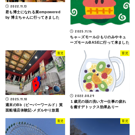
2022.11.13
君も博士になれる展empowered
by 博士ちゃんに行ってきました
2025.11.16
ちゃ～ズモール@もりのみやキュ
ーズモールBASEに行って来ました
育児
育児
2022.08.29
2025.11.10
１歳児の頭の洗い方ー仕事の疲れ
週末のBb（ビーバーワールド）箕
を癒すデトックス効果ありー
面船場店体験記-メダルやり放題
育児
育児