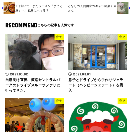
1日空いて、またラーメン「まこと
となりの人間国宝のキャラ綿菓子屋
屋」へ！戦略にハマる？
さん
RECOMMEND
育児
育児
2021.03.02
2021.08.01
自粛明け直後、姫路セントラルパ
息子とドライブから手作りジェラ
ークのドライブスルーサファリに
ート（ハッピージェラート）を購
行ってきた。
入
育児
育児