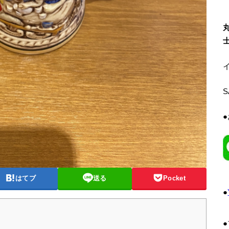
イ
はてブ
送る
Pocket
●