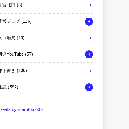
西宮北口
(3)
運営ブログ
(116)
銀行融資
(10)
関連YouTube
(57)
雑下書き
(100)
雑記
(582)
weets by marutomo06