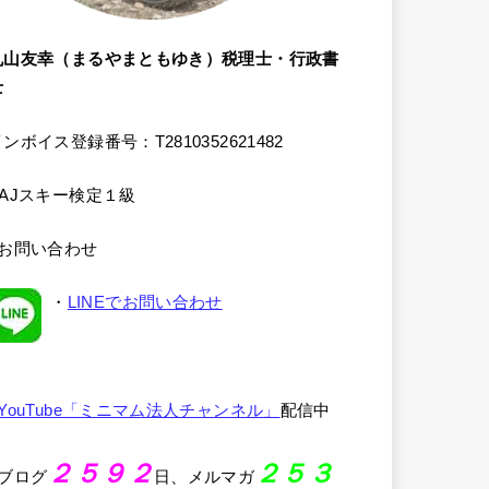
丸山友幸（まるやまともゆき）税理士・行政書
士
ンボイス登録番号：T2810352621482
SAJスキー検定１級
●お問い合わせ
・
LINEでお問い合わせ
YouTube「ミニマム法人チャンネル」
配信中
２５９２
２５３
●ブログ
日、メルマガ