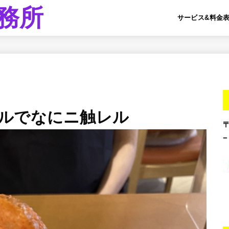
務所
サービス&料金
ルでなにニ触レル