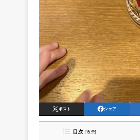
ポスト
シェア
目次
[
表示
]