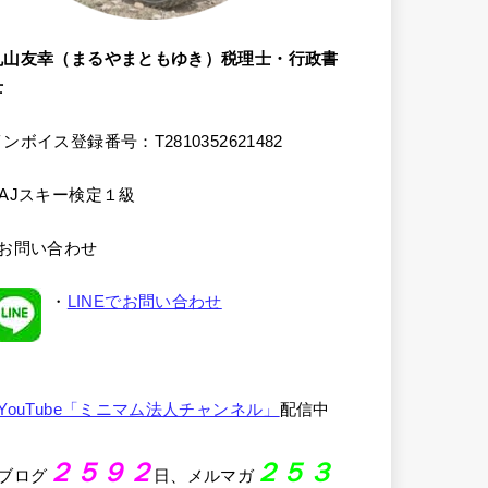
丸山友幸（まるやまともゆき）税理士・行政書
士
ンボイス登録番号：T2810352621482
SAJスキー検定１級
●お問い合わせ
・
LINEでお問い合わせ
YouTube「ミニマム法人チャンネル」
配信中
２５９２
２５３
●ブログ
日、メルマガ