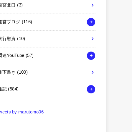
西宮北口
(3)
運営ブログ
(116)
銀行融資
(10)
関連YouTube
(57)
雑下書き
(100)
雑記
(584)
weets by marutomo06