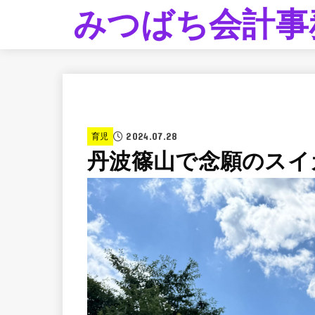
みつばち会計事
2024.07.28
育児
丹波篠山で念願のスイ