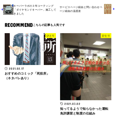
キーパーラボの３年コーティング
サービスページ経由と問い合わせペ
「ダイヤモンドキーパー」施工して
ージ経由の温度差
きました
RECOMMEND
ひとり
ひとり
2021.02.17
おすすめのコミック「死役所」
（ネタバレあり）
2021.03.02
知ってるようで知らなかった運転
免許講習と制度の仕組み