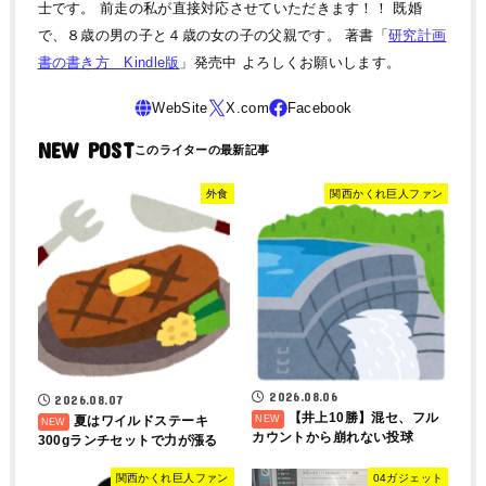
士です。 前走の私が直接対応させていただきます！！ 既婚
で、８歳の男の子と４歳の女の子の父親です。 著書「
研究計画
書の書き方 Kindle版
」発売中 よろしくお願いします。
NEW POST
外食
関西かくれ巨人ファン
2026.08.06
2026.08.07
【井上10勝】混セ、フル
夏はワイルドステーキ
カウントから崩れない投球
300gランチセットで力が漲る
関西かくれ巨人ファン
04ガジェット