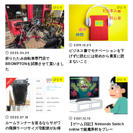
ひとり
ひとり
2019.12.29
ビジネス書でモチベーションを下
2025.04.29
げずに読むには初めから素直に読
折りたたみ自転車専門店で
まないこと
BROMPTONを試乗させて貰いまし
た
ひとり
ひとり
2020.07.18
2021.12.15
ルームランナーを送るならサガワ
【ゲーム日記】Nintendo Switch
の飛脚ラージサイズ宅配便がお得
onlineで超魔界村をプレー