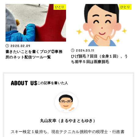
ひとり
ひとり
2020.02.09
2024.05.11
書きたいことを書くブログ②事務
ひげ脱毛７回目（全身１回）、う
所のネット配信ツール一覧
ち前半５回は医療脱毛
ABOUT US
丸山友幸（まるやまともゆき）
スキー検定１級持ち、現在テクニカル挑戦中の税理士・行政書