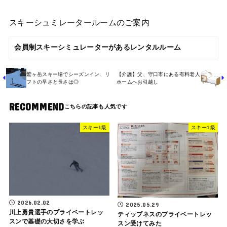
スキーシュミレータールームのご案内
会員制スキーシミュレーターがあるレンタルルーム
鷲ヶ岳スキー場でシーズンイン、リ
【介護】父、守口市にある有料老人
フトの早さと長さは◎
ホームへお引越し
RECOMMEND
スキー1級
スキー1級
2026.02.02
2025.05.29
川上勇貴選手のプライベートレッ
ティップネスのプライベートレッ
スンで基礎の大切さを学ぶ
スン受けてみた