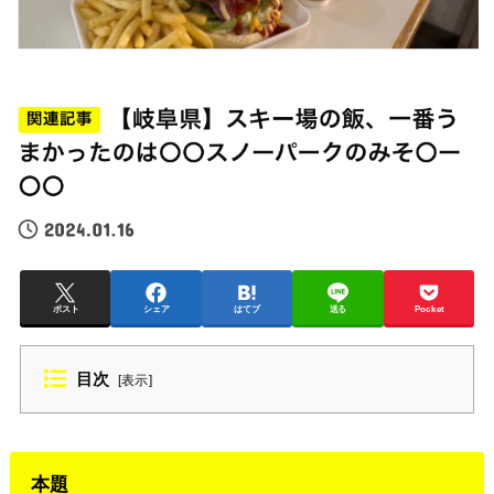
ポスト
シェア
はてブ
送る
Pocket
目次
[
表示
]
本題