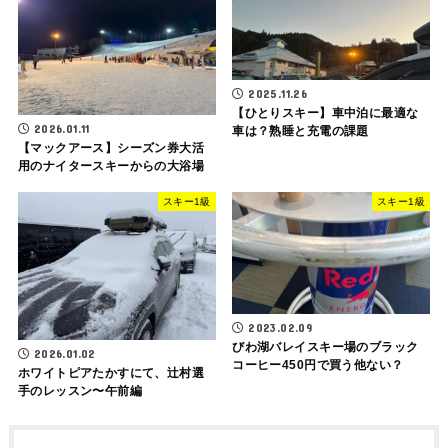
2025.11.26
【ひとりスキー】車中泊に最適な
2026.01.11
車は？熟睡と充電の課題
【マックアース】シーズン券大活
用のナイタースキーからの大浴場
スキー1級
スキー1級
2023.02.09
びわ湖バレイスキー場のブラック
2026.01.02
コーヒー450円で買う他ない？
ホワイトピアたかすにて、辻村選
手のレッスン〜午前編