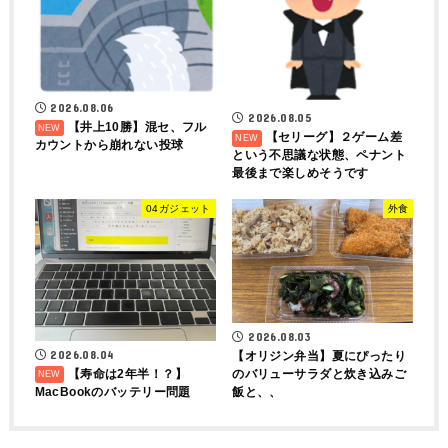
2026.08.06
2026.08.05
【井上10勝】混セ、フル
【セリーグ】２ゲーム差
カウントから崩れない投球
という不思議な状態、ペナント
最後まで楽しめそうです
04ガジェット
外食
2026.08.03
2026.08.04
【オリジン弁当】夏にぴったり
【寿命は2年半！？】
のバリューサラダと炊き込みご
MacBookのバッテリー問題
飯と、、