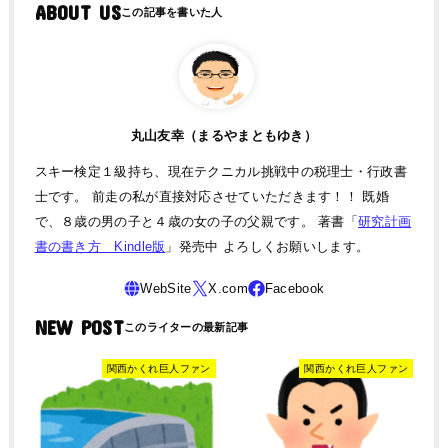
ABOUT US
丸山友幸（まるやまともゆき）
スキー検定１級持ち、現在テクニカル挑戦中の税理士・行政書
士です。 前走の私が直接対応させていただきます！！ 既婚
で、８歳の男の子と４歳の女の子の父親です。 著書「
研究計画
書の書き方 Kindle版
」発売中 よろしくお願いします。
NEW POST
関西かくれ巨人ファン
関西かくれ巨人ファン