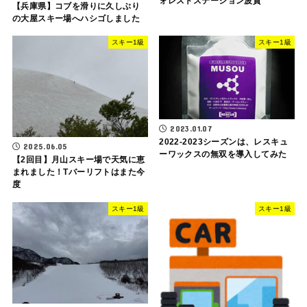
ォレストステーション波賀
【兵庫県】コブを滑りに久しぶり
の大屋スキー場へハシゴしました
スキー1級
スキー1級
2023.01.07
2022-2023シーズンは、レスキュ
2025.06.05
ーワックスの無双を導入してみた
【2回目】月山スキー場で天気に恵
まれました！Tバーリフトはまた今
度
スキー1級
スキー1級