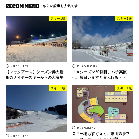
RECOMMEND
スキー1級
スキー1級
2026.01.11
2025.02.05
【マックアース】シーズン券大活
「今シーズン20回目」ハチ高原
用のナイタースキーからの大浴場
へ、毎日いますと言われる・・
スキー1級
スキー1級
2024.03.17
スキー場もすぐ近く、東山温泉フ
2026.01.16