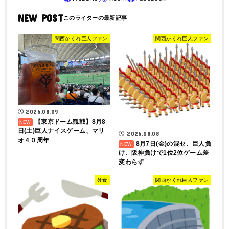
NEW POST
関西かくれ巨人ファン
関西かくれ巨人ファン
2026.08.09
【東京ドーム観戦】8月8
日(土)巨人ナイスゲーム、マリ
2026.08.08
オ４０周年
8月7日(金)の混セ、巨人負
け、阪神負けで1位2位ゲーム差
変わらず
外食
関西かくれ巨人ファン