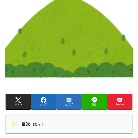
ポスト
シェア
はてブ
送る
Pocket
目次
[
表示
]