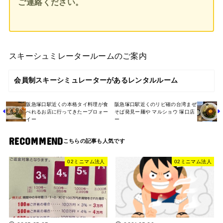
ご連絡ください。
スキーシュミレータールームのご案内
会員制スキーシミュレーターがあるレンタルルーム
阪急塚口駅近くの本格タイ料理が食
阪急塚口駅近くのリピ確の台湾まぜ
べれるお店に行ってきたープロォー
そば発見ー麺や マルショウ 塚口店
イー
ー
RECOMMEND
02ミニマム法人
02ミニマム法人