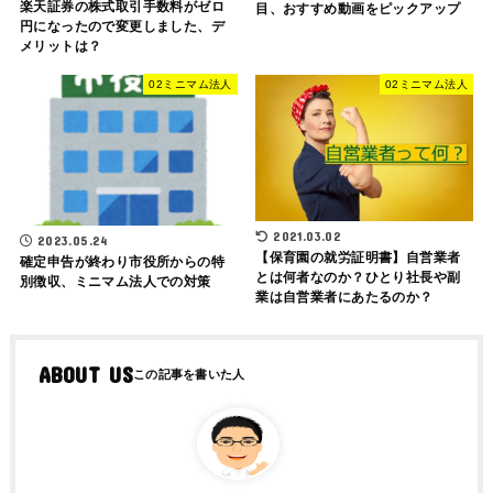
楽天証券の株式取引手数料がゼロ
目、おすすめ動画をピックアップ
円になったので変更しました、デ
メリットは？
02ミニマム法人
02ミニマム法人
2021.03.02
2023.05.24
【保育園の就労証明書】自営業者
確定申告が終わり市役所からの特
とは何者なのか？ひとり社長や副
別徴収、ミニマム法人での対策
業は自営業者にあたるのか？
ABOUT US