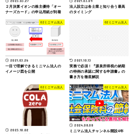
2023.03.27
2021.03.09
２月決算イオンの株主優待「オー
法人設立は各士業と知り合う最高
ナーズカード」の申込用紙が到着
のタイミング
02ミニマム法人
02ミニマム法人
2021.03.26
2021.10.13
一目で理解できるミニマム法人の
実務で必須！『源泉所得税の納期
イメージ図を公開
の特例の承認に関する申請書』の
書き方を徹底解説
02ミニマム法人
02ミニマム法人
2024.08.08
2023.10.02
ミニマム法人チャンネル開設4年