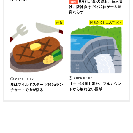
8月7日(金)の混セ、巨人負
け、阪神負けで1位2位ゲーム差
変わらず
外食
関西かくれ巨人ファン
2026.08.06
2026.08.07
【井上10勝】混セ、フルカウン
夏はワイルドステーキ300gラン
トから崩れない投球
チセットで力が漲る