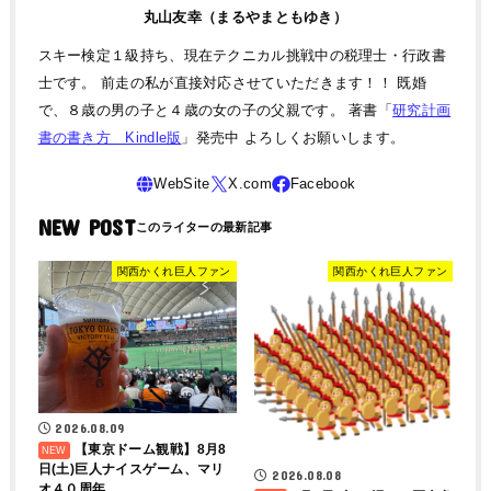
丸山友幸（まるやまともゆき）
スキー検定１級持ち、現在テクニカル挑戦中の税理士・行政書
士です。 前走の私が直接対応させていただきます！！ 既婚
で、８歳の男の子と４歳の女の子の父親です。 著書「
研究計画
書の書き方 Kindle版
」発売中 よろしくお願いします。
NEW POST
関西かくれ巨人ファン
関西かくれ巨人ファン
2026.08.09
【東京ドーム観戦】8月8
日(土)巨人ナイスゲーム、マリ
2026.08.08
オ４０周年