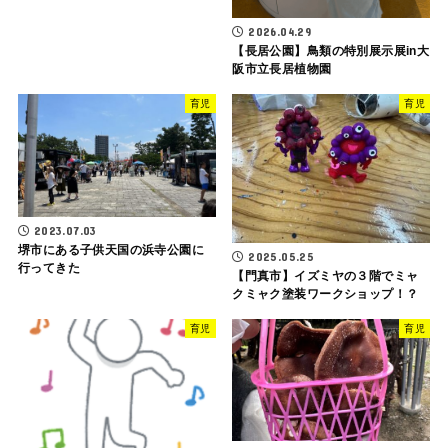
2026.04.29
【長居公園】鳥類の特別展示展in大
阪市立長居植物園
育児
育児
2023.07.03
堺市にある子供天国の浜寺公園に
2025.05.25
行ってきた
【門真市】イズミヤの３階でミャ
クミャク塗装ワークショップ！？
育児
育児