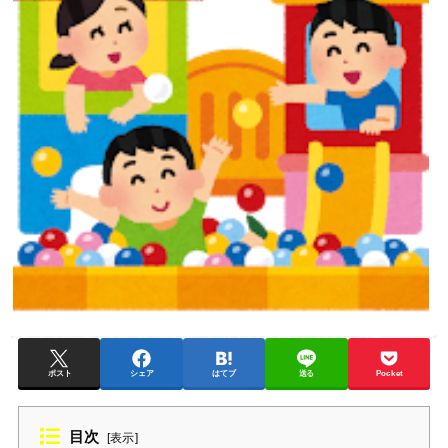
ポスト
シェア
はてブ
送る
Pocket
目次
[
表示
]