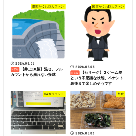
関西かくれ巨人ファン
関西かくれ巨人ファン
2026.08.06
2026.08.05
【井上10勝】混セ、フル
【セリーグ】２ゲーム差
カウントから崩れない投球
という不思議な状態、ペナント
最後まで楽しめそうです
04ガジェット
外食
2026.08.03