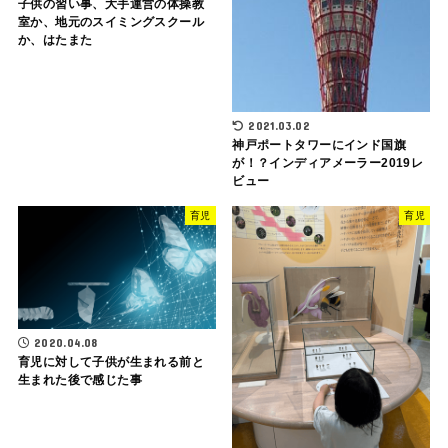
子供の習い事、大手運営の体操教
室か、地元のスイミングスクール
か、はたまた
2021.03.02
神戸ポートタワーにインド国旗
が！？インディアメーラー2019レ
ビュー
育児
育児
2020.04.08
育児に対して子供が生まれる前と
生まれた後で感じた事