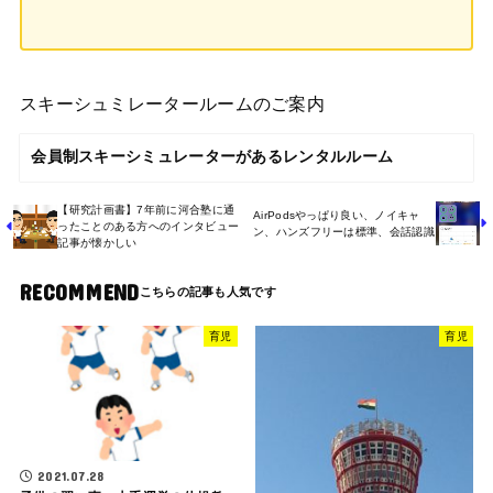
スキーシュミレータールームのご案内
会員制スキーシミュレーターがあるレンタルルーム
【研究計画書】7年前に河合塾に通
AirPodsやっぱり良い、ノイキャ
ったことのある方へのインタビュー
ン、ハンズフリーは標準、会話認識
記事が懐かしい
RECOMMEND
育児
育児
2021.07.28