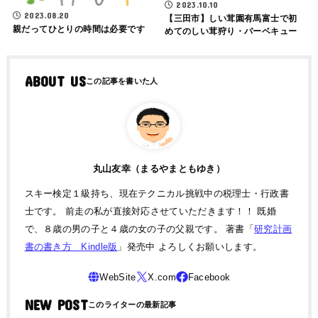
2023.10.10
2023.08.20
【三田市】しい茸園有馬富士で初
親だってひとりの時間は必要です
めてのしい茸狩り・バーベキュー
ABOUT US
丸山友幸（まるやまともゆき）
スキー検定１級持ち、現在テクニカル挑戦中の税理士・行政書
士です。 前走の私が直接対応させていただきます！！ 既婚
で、８歳の男の子と４歳の女の子の父親です。 著書「
研究計画
書の書き方 Kindle版
」発売中 よろしくお願いします。
NEW POST