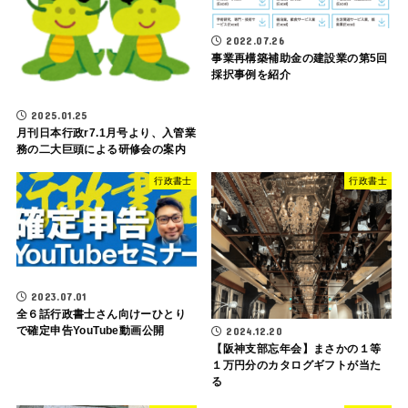
2022.07.26
事業再構築補助金の建設業の第5回
採択事例を紹介
2025.01.25
月刊日本行政r7.1月号より、入管業
務の二大巨頭による研修会の案内
行政書士
行政書士
2023.07.01
全６話行政書士さん向けーひとり
で確定申告YouTube動画公開
2024.12.20
【阪神支部忘年会】まさかの１等
１万円分のカタログギフトが当た
る