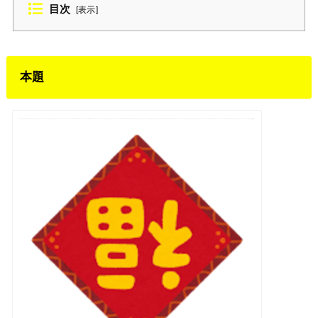
目次
[
表示
]
本題