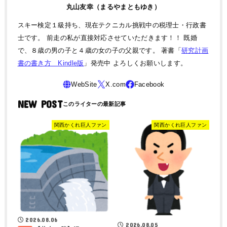
丸山友幸（まるやまともゆき）
スキー検定１級持ち、現在テクニカル挑戦中の税理士・行政書
士です。 前走の私が直接対応させていただきます！！ 既婚
で、８歳の男の子と４歳の女の子の父親です。 著書「
研究計画
書の書き方 Kindle版
」発売中 よろしくお願いします。
NEW POST
関西かくれ巨人ファン
関西かくれ巨人ファン
2026.08.06
2026.08.05