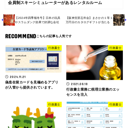
会員制スキーシミュレーターがあるレンタルルーム
【2024年四季報冬号】日本の玩具
【阪神支部忘年会】まさかの１等１
やスラムダンク効果で好調な会社
万円分のカタログギフトが当たる
RECOMMEND
行政書士
行政書士
2024.11.21
偽造在留カードを見極めるアプリ
2021.08.18
が入管から提供されています。
行政書士業務に税理士業務のエッ
センスを注入
行政書士
行政書士