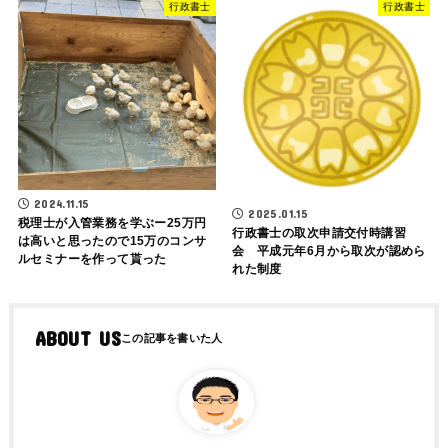
行政書士
行政書士
2024.11.15
2025.01.15
税理士が入管業務を学ぶー25万円
行政書士の取次申請交付時講習
は高いと思ったので15万のコンサ
会 平成元年6月から取次が認めら
ルセミナーを作って貰った
れた制度
ABOUT US