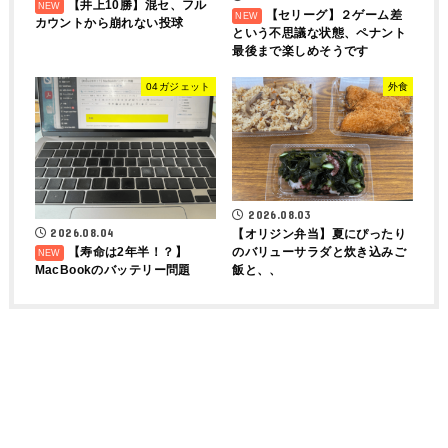
【井上10勝】混セ、フル
【セリーグ】２ゲーム差
カウントから崩れない投球
という不思議な状態、ペナント
最後まで楽しめそうです
04ガジェット
外食
2026.08.03
2026.08.04
【オリジン弁当】夏にぴったり
【寿命は2年半！？】
のバリューサラダと炊き込みご
MacBookのバッテリー問題
飯と、、