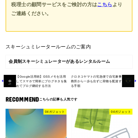
税理士の顧問サービスをご検討の方は
こちら
より
ご連絡ください。
スキーシュミレータールームのご案内
会員制スキーシミュレーターがあるレンタルルーム
【Google活用術】GSSメモを活用
クロネコヤマトの宅急便で自宅兼事
してスマホで簡単にブログネタを集
務所から一歩も出ずに荷物を配達す
めてブログ継続する方法
る手順
RECOMMEND
04ガジェット
04ガジェット