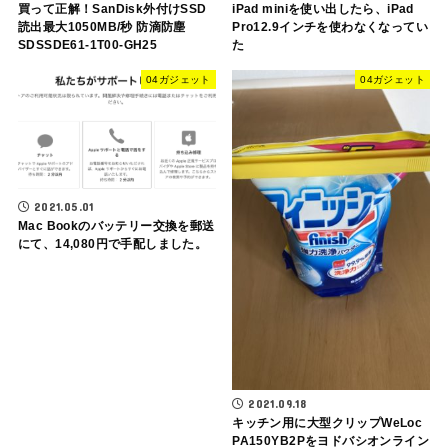
買って正解！SanDisk外付けSSD
iPad miniを使い出したら、iPad
読出最大1050MB/秒 防滴防塵
Pro12.9インチを使わなくなってい
SDSSDE61-1T00-GH25
た
04ガジェット
04ガジェット
2021.05.01
Mac Bookのバッテリー交換を郵送
にて、14,080円で手配しました。
2021.09.18
キッチン用に大型クリップWeLoc
PA150YB2Pをヨドバシオンライン