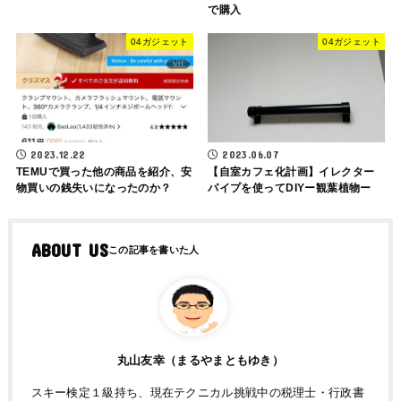
で購入
04ガジェット
04ガジェット
2023.12.22
2023.06.07
TEMUで買った他の商品を紹介、安
【自室カフェ化計画】イレクター
物買いの銭失いになったのか？
パイプを使ってDIYー観葉植物ー
ABOUT US
丸山友幸（まるやまともゆき）
スキー検定１級持ち、現在テクニカル挑戦中の税理士・行政書