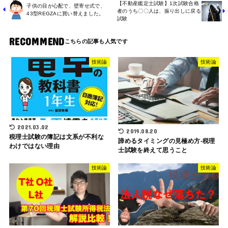
【不動産鑑定士試験】1次試験合格
子供の目が心配で、壁寄せ式で、
者のうち〇〇人は、振り出しに戻る
43型REGZAに買い替えました。
試験
RECOMMEND
技術論
技術論
2021.03.02
2019.08.20
税理士試験の簿記は文系が不利な
諦めるタイミングの見極め方-税理
わけではない理由
士試験を終えて思うこと
技術論
技術論