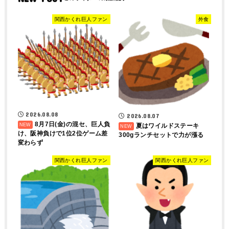
関西かくれ巨人ファン
外食
2026.08.08
2026.08.07
8月7日(金)の混セ、巨人負
夏はワイルドステーキ
け、阪神負けで1位2位ゲーム差
300gランチセットで力が漲る
変わらず
関西かくれ巨人ファン
関西かくれ巨人ファン