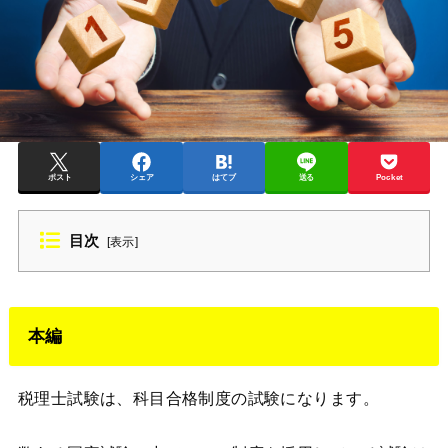
ポスト
シェア
はてブ
送る
Pocket
目次
[
表示
]
本編
税理士試験は、科目合格制度の試験になります。