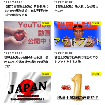
2021.03.02
2021.03.02
【第70回税理士試験】所得税法で
【税理士試験】法人税になぜ落ち
まさかの馬券訴訟！有名専門学校
たのか
３社の解説を比較
技術論
技術論
2021.03.02
2021.03.02
税理士試験で効果的に暗記のアウ
税理士試験vs公認会計士試験 受
トプットをする方法
けるなら公認会計士試験その理由
とは
技術論
技術論