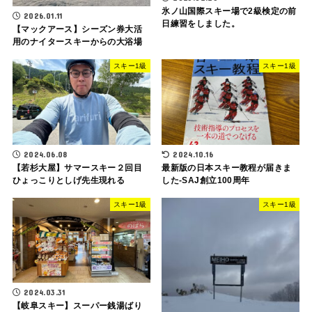
氷ノ山国際スキー場で2級検定の前
2026.01.11
日練習をしました。
【マックアース】シーズン券大活
用のナイタースキーからの大浴場
スキー1級
スキー1級
2024.06.08
2024.10.16
【若杉大屋】サマースキー２回目
最新版の日本スキー教程が届きま
ひょっこりとしげ先生現れる
した-SAJ創立100周年
スキー1級
スキー1級
2024.03.31
【岐阜スキー】スーパー銭湯ばり