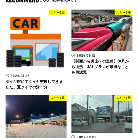
RECOMMEND
スキー1級
スキー1級
2026.06.12
【関西から月山への道程】伊丹か
ら山形、JALプランが最適なこと
を再認識
2026.03.23
タイヤ館にてタイヤ交換してきま
した。夏タイヤの溝十分
スキー1級
スキー1級
2023.02.25