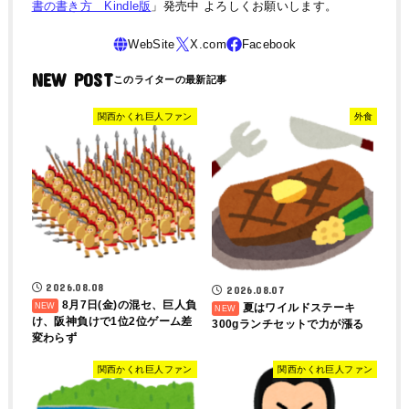
書の書き方 Kindle版
」発売中 よろしくお願いします。
NEW POST
関西かくれ巨人ファン
外食
2026.08.08
2026.08.07
8月7日(金)の混セ、巨人負
夏はワイルドステーキ
け、阪神負けで1位2位ゲーム差
300gランチセットで力が漲る
変わらず
関西かくれ巨人ファン
関西かくれ巨人ファン