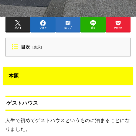
ポスト
シェア
はてブ
送る
Pocket
目次
[
表示
]
本題
ゲストハウス
人生で初めてゲストハウスというものに泊まることにな
りました。