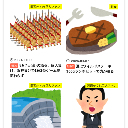
関西かくれ巨人ファン
外食
2026.08.08
2026.08.07
8月7日(金)の混セ、巨人負
夏はワイルドステーキ
け、阪神負けで1位2位ゲーム差
300gランチセットで力が漲る
変わらず
関西かくれ巨人ファン
関西かくれ巨人ファン