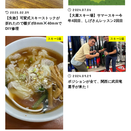
2024.07.06
2025.02.09
【大屋スキー場】サマースキー今
【失敗】可変式スキーストックが
年4回目、しげさんレッスン2回目
折れたので棚ダボ8mm
40mmで
DIY修理
スキー1級
スキー1級
2024.09.29
ポジションが全て、関西に武田竜
選手が来た！