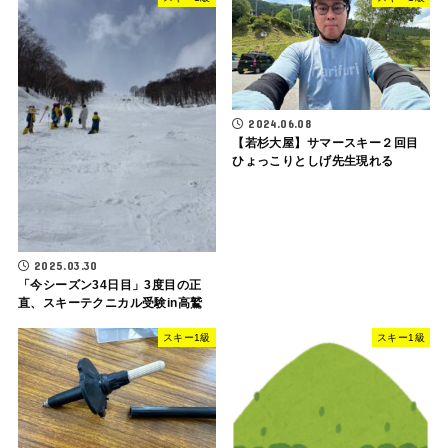
2024.06.08
【若杉大屋】サマースキー２回目
ひょっこりとしげ先生現れる
2025.03.30
「今シーズン34日目」3度目の正
直、スキーテクニカル受験in高鷲
スキー1級
スキー1級