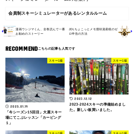
会員制スキーシミュレーターがあるレンタルルーム
漫画ウシジマくん、全巻読んで一番
JDLちょこっとメモ償却資産税のゼ
お勧めのストーリー
ロ申告の方法
RECOMMEND
スキー1級
スキー1級
2023.12.12
2023-2024スキーの準備始めまし
2025.01.19
た。新しい板買いました。
「今シーズン15回目」大屋スキー
場にてこぶレッスン「カービング
１」
スキー1級
スキー1級