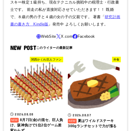
スキー検定１級持ち、現在テクニカル挑戦中の税理士・行政書
士です。 前走の私が直接対応させていただきます！！ 既婚
で、８歳の男の子と４歳の女の子の父親です。 著書「
研究計画
書の書き方 Kindle版
」発売中 よろしくお願いします。
NEW POST
関西かくれ巨人ファン
外食
2026.08.08
2026.08.07
8月7日(金)の混セ、巨人負
夏はワイルドステーキ
け、阪神負けで1位2位ゲーム差
300gランチセットで力が漲る
変わらず