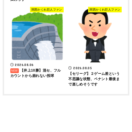
関西かくれ巨人ファン
関西かくれ巨人ファン
2026.08.06
2026.08.05
【井上10勝】混セ、フル
【セリーグ】２ゲーム差という
カウントから崩れない投球
不思議な状態、ペナント最後ま
で楽しめそうです