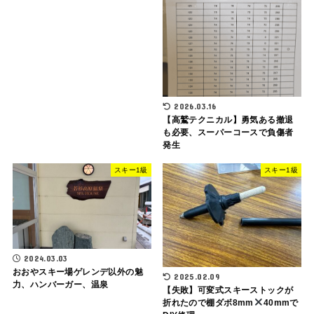
2026.03.16
【高鷲テクニカル】勇気ある撤退
も必要、スーパーコースで負傷者
発生
スキー1級
スキー1級
2024.03.03
おおやスキー場ゲレンデ以外の魅
2025.02.09
力、ハンバーガー、温泉
【失敗】可変式スキーストックが
折れたので棚ダボ8mm
40mmで