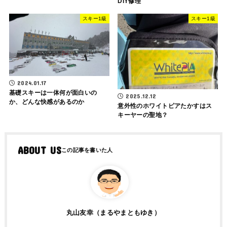
DIY修理
スキー1級
スキー1級
2024.01.17
基礎スキーは一体何が面白いの
2025.12.12
か、どんな快感があるのか
意外性のホワイトピアたかすはス
キーヤーの聖地？
ABOUT US
丸山友幸（まるやまともゆき）