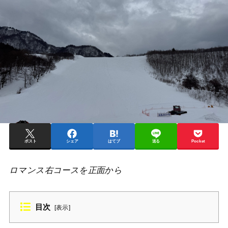
ポスト
シェア
はてブ
送る
Pocket
ロマンス右コースを正面から
目次
[
表示
]