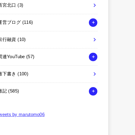
西宮北口
(3)
運営ブログ
(116)
銀行融資
(10)
関連YouTube
(57)
雑下書き
(100)
雑記
(585)
weets by marutomo06