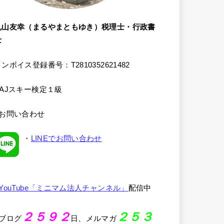
丸山友幸（まるやまともゆき）税理士・行政書
士
ンボイス登録番号：T2810352621482
SAJスキー検定１級
●お問い合わせ
・
LINEでお問い合わせ
YouTube「ミニマム法人チャンネル」
配信中
２５９２
２５３
●ブログ
日、メルマガ