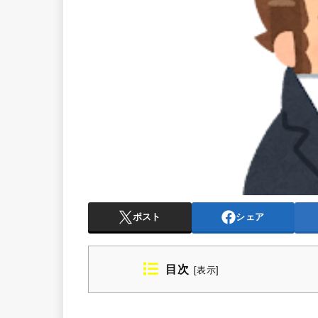
ポスト
シェア
目次
[
表示
]