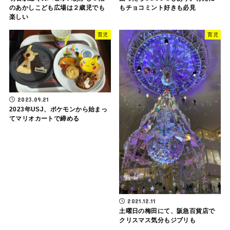
のあかしこども広場は２歳児でも
もチョコミント好きも必見
楽しい
育児
育児
2023.09.21
2023年USJ、ポケモンから始まっ
てマリオカートで締める
2021.12.11
土曜日の梅田にて、阪急百貨店で
クリスマス気分もジブリも