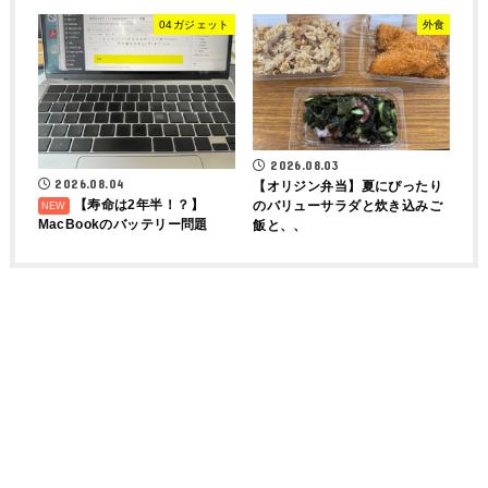
04ガジェット
外食
2026.08.03
2026.08.04
【オリジン弁当】夏にぴったり
【寿命は2年半！？】
のバリューサラダと炊き込みご
MacBookのバッテリー問題
飯と、、