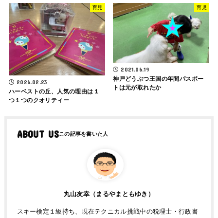
育児
育児
2021.06.19
神戸どうぶつ王国の年間パスポー
2026.02.23
トは元が取れたか
ハーベストの丘、人気の理由は１
つ１つのクオリティー
ABOUT US
丸山友幸（まるやまともゆき）
スキー検定１級持ち、現在テクニカル挑戦中の税理士・行政書