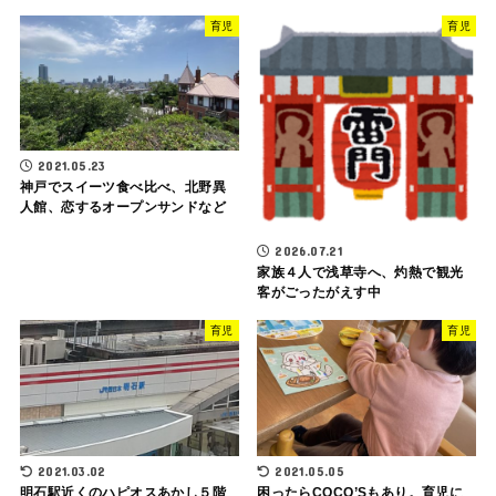
育児
育児
2021.05.23
神戸でスイーツ食べ比べ、北野異
人館、恋するオープンサンドなど
2026.07.21
家族４人で浅草寺へ、灼熱で観光
客がごったがえす中
育児
育児
2021.03.02
2021.05.05
明石駅近くのハピオスあかし５階
困ったらCOCO’Sもあり。育児に