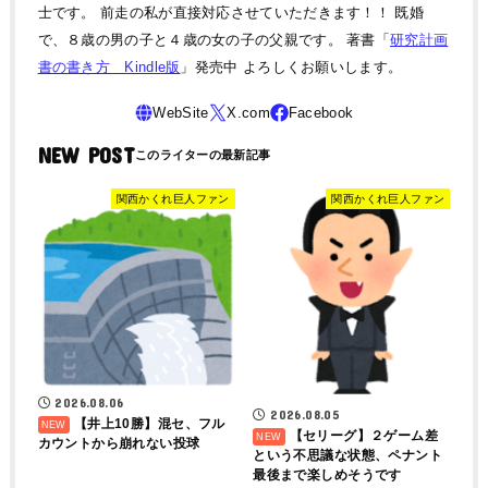
士です。 前走の私が直接対応させていただきます！！ 既婚
で、８歳の男の子と４歳の女の子の父親です。 著書「
研究計画
書の書き方 Kindle版
」発売中 よろしくお願いします。
NEW POST
関西かくれ巨人ファン
関西かくれ巨人ファン
2026.08.06
2026.08.05
【井上10勝】混セ、フル
【セリーグ】２ゲーム差
カウントから崩れない投球
という不思議な状態、ペナント
最後まで楽しめそうです