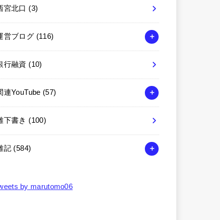
西宮北口
(3)
運営ブログ
(116)
銀行融資
(10)
関連YouTube
(57)
雑下書き
(100)
雑記
(584)
weets by marutomo06