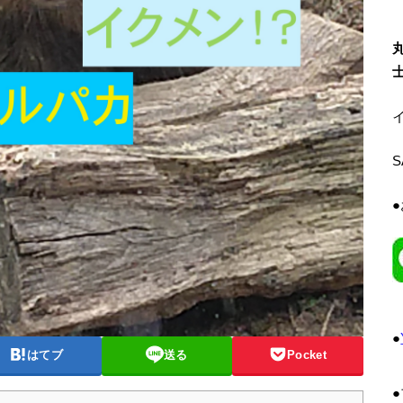
イ
●
はてブ
送る
Pocket