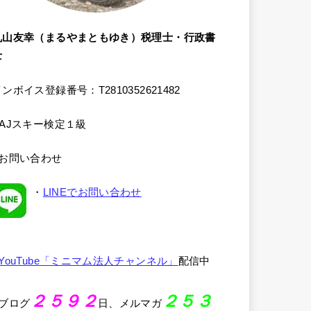
丸山友幸（まるやまともゆき）税理士・行政書
士
ンボイス登録番号：T2810352621482
SAJスキー検定１級
●お問い合わせ
・
LINEでお問い合わせ
YouTube「ミニマム法人チャンネル」
配信中
２５９２
２５３
●ブログ
日、メルマガ