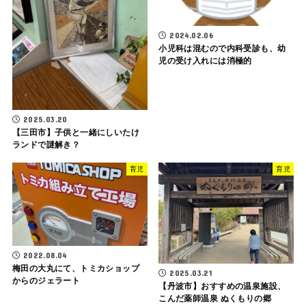
2024.02.06
小児科は混むので内科受診も、幼
児の受け入れには消極的
2025.03.20
【三田市】子供と一緒にしいたけ
ランドで謎解き？
育児
育児
2022.08.04
梅田の大丸にて、トミカショップ
2025.03.21
からのジェラート
【丹波市】おすすめの温泉施設、
こんだ薬師温泉 ぬくもりの郷