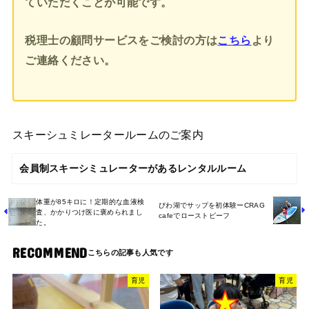
ていただくことが可能です。
税理士の顧問サービスをご検討の方は
こちら
より
ご連絡ください。
スキーシュミレータールームのご案内
会員制スキーシミュレーターがあるレンタルルーム
体重が85キロに！定期的な血液検
びわ湖でサップを初体験ーCRAG
査、かかりつけ医に褒められまし
cafeでローストビーフ
た。
RECOMMEND
育児
育児