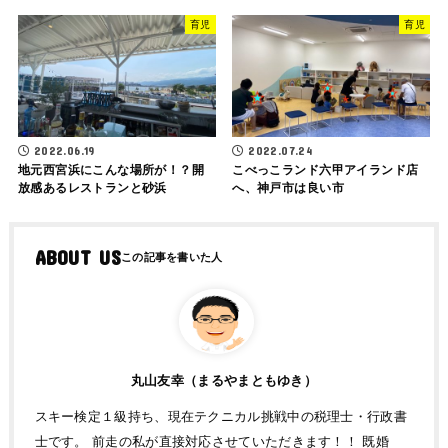
育児
育児
2022.06.19
2022.07.24
地元西宮浜にこんな場所が！？開
こべっこランド六甲アイランド店
放感あるレストランと砂浜
へ、神戸市は良い市
ABOUT US
丸山友幸（まるやまともゆき）
スキー検定１級持ち、現在テクニカル挑戦中の税理士・行政書
士です。 前走の私が直接対応させていただきます！！ 既婚