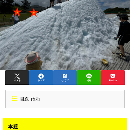
ポスト
シェア
はてブ
送る
Pocket
目次
[
表示
]
本題