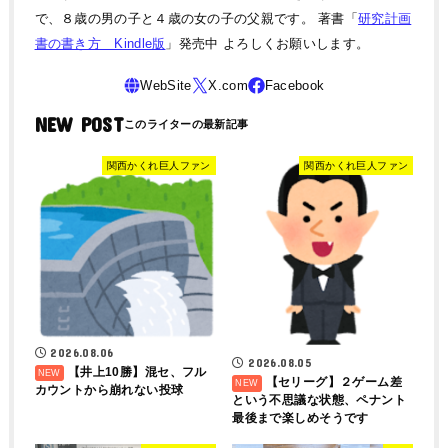
で、８歳の男の子と４歳の女の子の父親です。 著書「
研究計画
書の書き方 Kindle版
」発売中 よろしくお願いします。
NEW POST
関西かくれ巨人ファン
関西かくれ巨人ファン
2026.08.06
2026.08.05
【井上10勝】混セ、フル
【セリーグ】２ゲーム差
カウントから崩れない投球
という不思議な状態、ペナント
最後まで楽しめそうです