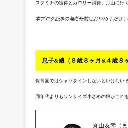
スタミナの獲得とカロリー消費、月山に行
本ブログ記事の無断転載はおやめください
息子&娘（８歳８ヶ月&４歳８
保育園ではシャツをインしないといけない
同年代よりもワンサイズ小さめの娘がこれ
丸山友幸（ま