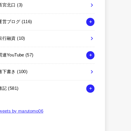
西宮北口
(3)
運営ブログ
(116)
銀行融資
(10)
関連YouTube
(57)
雑下書き
(100)
雑記
(581)
weets by marutomo06