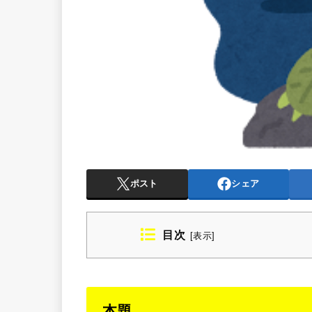
ポスト
シェア
目次
[
表示
]
本題