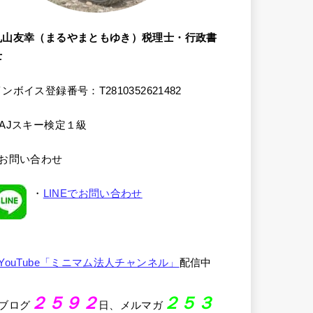
丸山友幸（まるやまともゆき）税理士・行政書
士
ンボイス登録番号：T2810352621482
SAJスキー検定１級
●お問い合わせ
・
LINEでお問い合わせ
YouTube「ミニマム法人チャンネル」
配信中
２５９２
２５３
●ブログ
日、メルマガ