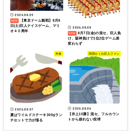
2026.08.09
【東京ドーム観戦】8月8
日(土)巨人ナイスゲーム、マリ
2026.08.08
オ４０周年
8月7日(金)の混セ、巨人負
け、阪神負けで1位2位ゲーム差
変わらず
外食
関西かくれ巨人ファン
2026.08.06
2026.08.07
【井上10勝】混セ、フルカウン
夏はワイルドステーキ300gラン
トから崩れない投球
チセットで力が漲る