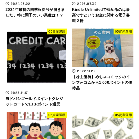
2024.03.22
2023.07.30
2024年最初の四季報春号が届きま
Kindle Unlimitedで読めるのは最
した。特に調子のいい業種は！？
高ですというお金に関する電子書
籍２冊
05資産運用
05資産運用
2022.11.29
【株主優待】めちゃコミックのイ
ンフォコムから1,000ポイントの優
待品
2025.11.17
ヨドバシゴールドポイントクレジ
ットカードで13％ポイント還元
05資産運用
05資産運用