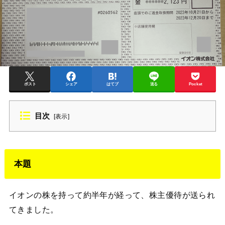
ポスト
シェア
はてブ
送る
Pocket
目次
[
表示
]
本題
イオンの株を持って約半年が経って、株主優待が送られ
てきました。