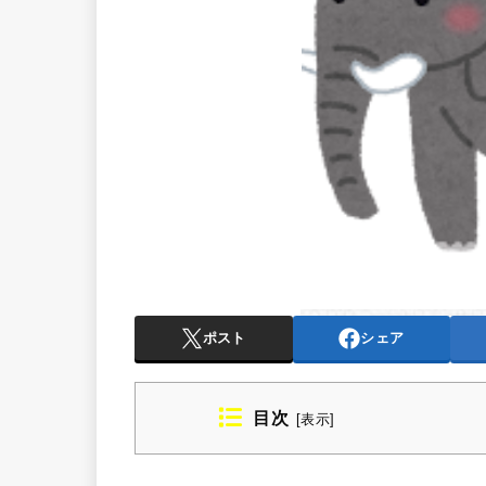
ポスト
シェア
目次
[
表示
]