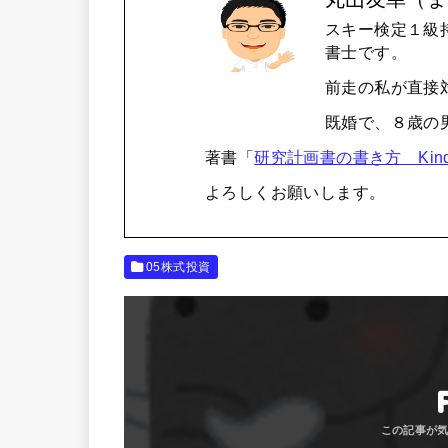
スキー検定１級
書士です。
前走の私が直接
既婚で、８歳の
著書「
研究計画書の書き方 Kind
よろしくお願いします。
05株式投資