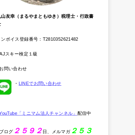
丸山友幸（まるやまともゆき）税理士・行政書
士
ンボイス登録番号：T2810352621482
SAJスキー検定１級
●お問い合わせ
・
LINEでお問い合わせ
YouTube「ミニマム法人チャンネル」
配信中
２５９２
２５３
●ブログ
日、メルマガ