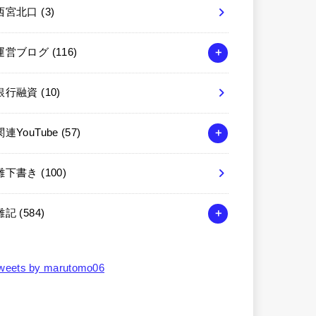
西宮北口
(3)
運営ブログ
(116)
銀行融資
(10)
関連YouTube
(57)
雑下書き
(100)
雑記
(584)
weets by marutomo06