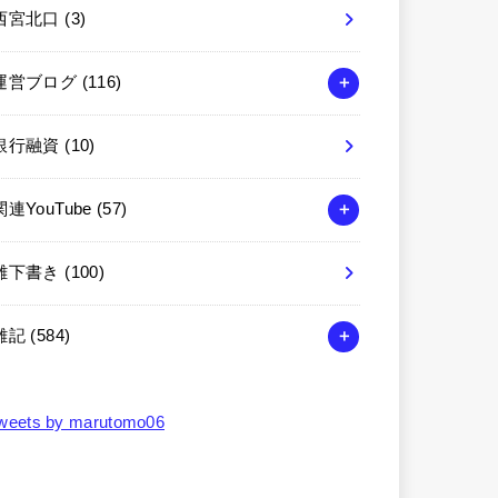
西宮北口
(3)
運営ブログ
(116)
銀行融資
(10)
関連YouTube
(57)
雑下書き
(100)
雑記
(584)
weets by marutomo06