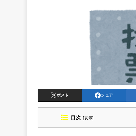
ポスト
シェア
目次
[
表示
]