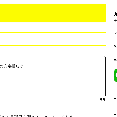
イ
の安定揺らぐ
●