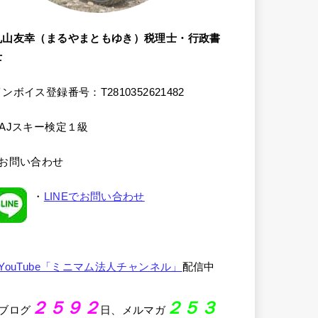
丸山友幸（まるやまともゆき）税理士・行政書
士
ンボイス登録番号：T2810352621482
SAJスキー検定１級
●お問い合わせ
・
LINEでお問い合わせ
YouTube「ミニマム法人チャンネル」
配信中
２５９２
２５３
●ブログ
日、メルマガ