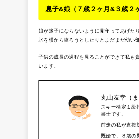
息子&娘（７歳２ヶ月&３歳２
娘が迷子にならないように見守ってあげた
氷を横から盗ろうとしたりとまだまだ幼い
子供の成長の過程を見ることができて私も
います。
丸山友幸（ま
スキー検定１級
書士です。
前走の私が直接
既婚で、８歳の