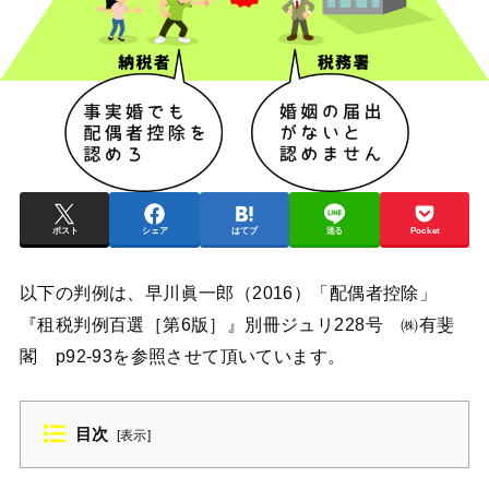
ポスト
シェア
はてブ
送る
Pocket
以下の判例は、早川眞一郎（2016）「配偶者控除」
『租税判例百選［第6版］』別冊ジュリ228号 ㈱有斐
閣 p92-93を参照させて頂いています。
目次
[
表示
]